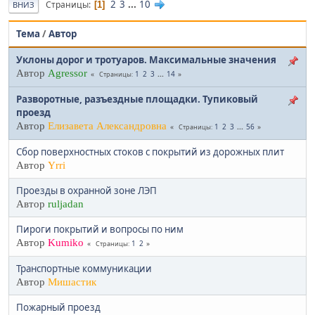
2
3
...
10
Страницы
1
ВНИЗ
Тема
/
Автор
Уклоны дорог и тротуаров. Максимальные значения
Автор
Agressor
1
2
3
...
14
Страницы
Разворотные, разъездные площадки. Тупиковый
проезд
Автор
Елизавета Александровна
1
2
3
...
56
Страницы
Сбор поверхностных стоков с покрытий из дорожных плит
Автор
Yrri
Проезды в охранной зоне ЛЭП
Автор
ruljadan
Пироги покрытий и вопросы по ним
Автор
Kumiko
1
2
Страницы
Транспортные коммуникации
Автор
Мишастик
Пожарный проезд