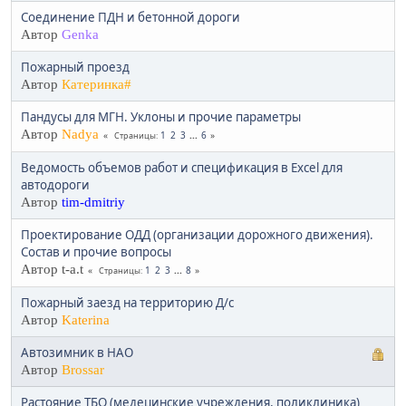
Соединение ПДН и бетонной дороги
Автор
Genka
Пожарный проезд
Автор
Катеринка#
Пандусы для МГН. Уклоны и прочие параметры
Автор
Nadya
1
2
3
...
6
Страницы
Ведомость объемов работ и спецификация в Exсel для
автодороги
Автор
tim-dmitriy
Проектирование ОДД (организации дорожного движения).
Состав и прочие вопросы
Автор t-a.t
1
2
3
...
8
Страницы
Пожарный заезд на территорию Д/с
Автор
Katerina
Автозимник в НАО
Автор
Brossar
Растояние ТБО (медецинские учреждения, поликлиника)