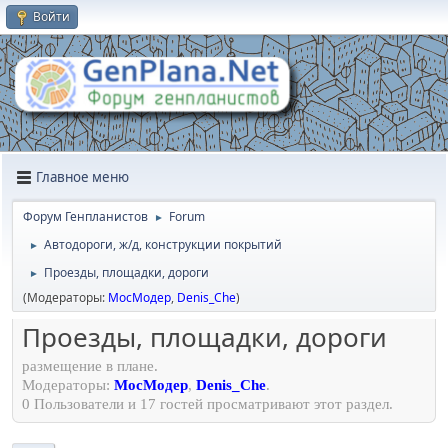
Войти
Главное меню
Форум Генпланистов
Forum
►
Автодороги, ж/д, конструкции покрытий
►
Проезды, площадки, дороги
►
(Модераторы:
МосМодер
,
Denis_Che
)
Проезды, площадки, дороги
размещение в плане.
Модераторы:
МосМодер
,
Denis_Che
.
0 Пользователи и 17 гостей просматривают этот раздел.