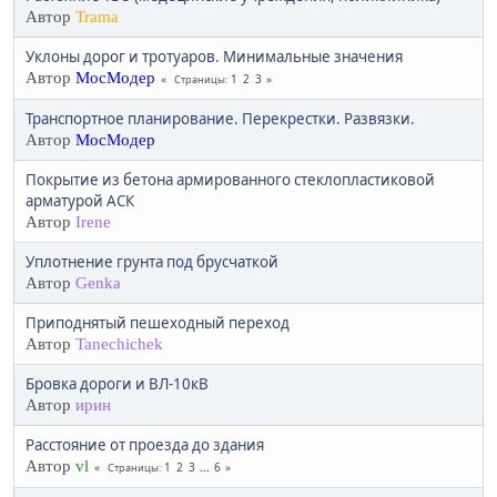
Автор
Trama
Уклоны дорог и тротуаров. Минимальные значения
Автор
МосМодер
1
2
3
Страницы
Транспортное планирование. Перекрестки. Развязки.
Автор
МосМодер
Покрытие из бетона армированного стеклопластиковой
арматурой АСК
Автор
Irene
Уплотнение грунта под брусчаткой
Автор
Genka
Приподнятый пешеходный переход
Автор
Tanechichek
Бровка дороги и ВЛ-10кВ
Автор
ирин
Расстояние от проезда до здания
Автор
vl
1
2
3
...
6
Страницы