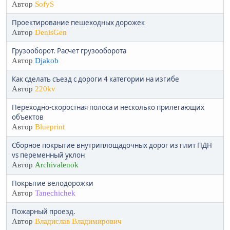
Автор
SofyS
Проектирование пешеходных дорожек
Автор
DenisGen
Грузооборот. Расчет грузооборота
Автор
Djakob
Как сделать съезд с дороги 4 категории на изгибе
Автор
220kv
Переходно-скоростная полоса и несколько прилегающих
объектов
Автор
Blueprint
Сборное покрытие внутриплощадочных дорог из плит ПДН
vs переменный уклон
Автор
Archivalenok
Покрытие велодорожки
Автор
Tanechichek
Пожарный проезд.
Автор
Владислав Владимирович