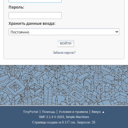
Пароль:
Хранить данные входа:
Забыли пароль?
|
|
|
TinyPortal
Помощь
Условия и правила
Вверх ▲
,
SMF 2.1.4 © 2023
Simple Machines
Страница создана за 0.117 сек. Запросов: 20.