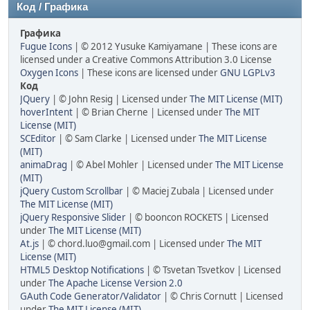
Код / Графика
Графика
Fugue Icons
| © 2012 Yusuke Kamiyamane | These icons are
licensed under a Creative Commons Attribution 3.0 License
Oxygen Icons
| These icons are licensed under
GNU LGPLv3
Код
JQuery
| © John Resig | Licensed under
The MIT License (MIT)
hoverIntent
| © Brian Cherne | Licensed under
The MIT
License (MIT)
SCEditor
| © Sam Clarke | Licensed under
The MIT License
(MIT)
animaDrag
| © Abel Mohler | Licensed under
The MIT License
(MIT)
jQuery Custom Scrollbar
| © Maciej Zubala | Licensed under
The MIT License (MIT)
jQuery Responsive Slider
| © booncon ROCKETS | Licensed
under
The MIT License (MIT)
At.js
| © chord.luo@gmail.com | Licensed under
The MIT
License (MIT)
HTML5 Desktop Notifications
| © Tsvetan Tsvetkov | Licensed
under
The Apache License Version 2.0
GAuth Code Generator/Validator
| © Chris Cornutt | Licensed
under
The MIT License (MIT)