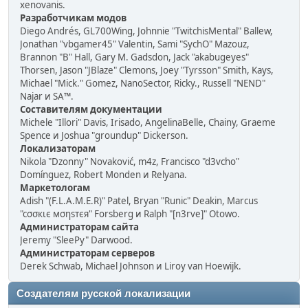
xenovanis.
Разработчикам модов
Diego Andrés, GL700Wing, Johnnie "TwitchisMental" Ballew,
Jonathan "vbgamer45" Valentin, Sami "SychO" Mazouz,
Brannon "B" Hall, Gary M. Gadsdon, Jack "akabugeyes"
Thorsen, Jason "JBlaze" Clemons, Joey "Tyrsson" Smith, Kays,
Michael "Mick." Gomez, NanoSector, Ricky., Russell "NEND"
Najar и SA™.
Составителям документации
Michele "Illori" Davis, Irisado, AngelinaBelle, Chainy, Graeme
Spence и Joshua "groundup" Dickerson.
Локализаторам
Nikola "Dzonny" Novaković, m4z, Francisco "d3vcho"
Domínguez, Robert Monden и Relyana.
Маркетологам
Adish "(F.L.A.M.E.R)" Patel, Bryan "Runic" Deakin, Marcus
"cσσкιє мσηѕтєя" Forsberg и Ralph "[n3rve]" Otowo.
Администраторам сайта
Jeremy "SleePy" Darwood.
Администраторам серверов
Derek Schwab, Michael Johnson и Liroy van Hoewijk.
Создателям русской локализации