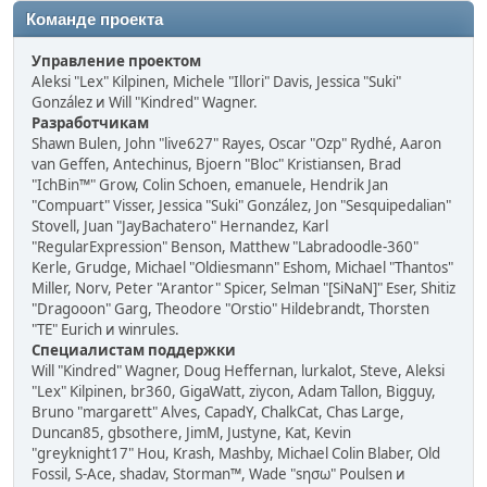
Команде проекта
Управление проектом
Aleksi "Lex" Kilpinen, Michele "Illori" Davis, Jessica "Suki"
González и Will "Kindred" Wagner.
Разработчикам
Shawn Bulen, John "live627" Rayes, Oscar "Ozp" Rydhé, Aaron
van Geffen, Antechinus, Bjoern "Bloc" Kristiansen, Brad
"IchBin™" Grow, Colin Schoen, emanuele, Hendrik Jan
"Compuart" Visser, Jessica "Suki" González, Jon "Sesquipedalian"
Stovell, Juan "JayBachatero" Hernandez, Karl
"RegularExpression" Benson, Matthew "Labradoodle-360"
Kerle, Grudge, Michael "Oldiesmann" Eshom, Michael "Thantos"
Miller, Norv, Peter "Arantor" Spicer, Selman "[SiNaN]" Eser, Shitiz
"Dragooon" Garg, Theodore "Orstio" Hildebrandt, Thorsten
"TE" Eurich и winrules.
Специалистам поддержки
Will "Kindred" Wagner, Doug Heffernan, lurkalot, Steve, Aleksi
"Lex" Kilpinen, br360, GigaWatt, ziycon, Adam Tallon, Bigguy,
Bruno "margarett" Alves, CapadY, ChalkCat, Chas Large,
Duncan85, gbsothere, JimM, Justyne, Kat, Kevin
"greyknight17" Hou, Krash, Mashby, Michael Colin Blaber, Old
Fossil, S-Ace, shadav, Storman™, Wade "sησω" Poulsen и