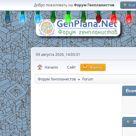
Добро пожаловать на
Форум Генпланистов
.
Вой
09 августа 2026, 14:03:31
Начало
Сайт
Файлы
Форум Генпланистов
Forum
►
Вни
В