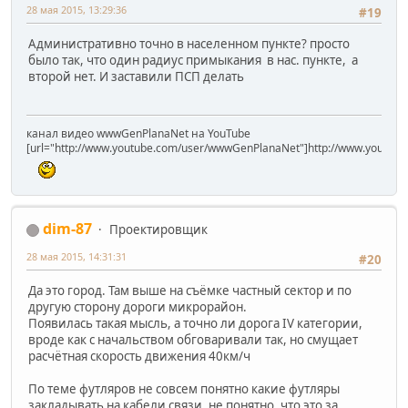
28 мая 2015, 13:29:36
#19
Административно точно в населенном пункте? просто
было так, что один радиус примыкания в нас. пункте, а
второй нет. И заставили ПСП делать
канал видео wwwGenPlanaNet на YouTube
[url="http://www.youtube.com/user/wwwGenPlanaNet"]http://www.youtub
dim-87
Проектировщик
28 мая 2015, 14:31:31
#20
Да это город. Там выше на съёмке частный сектор и по
другую сторону дороги микрорайон.
Появилась такая мысль, а точно ли дорога IV категории,
вроде как с начальством обговаривали так, но смущает
расчётная скорость движения 40км/ч
По теме футляров не совсем понятно какие футляры
закладывать на кабели связи, не понятно, что это за