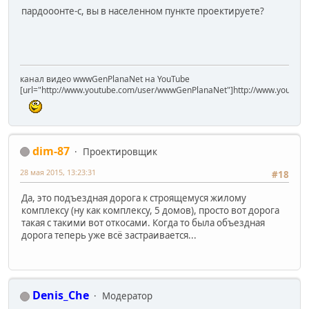
пардооонте-с, вы в населенном пункте проектируете?
канал видео wwwGenPlanaNet на YouTube
[url="http://www.youtube.com/user/wwwGenPlanaNet"]http://www.youtub
dim-87
Проектировщик
28 мая 2015, 13:23:31
#18
Да, это подъездная дорога к строящемуся жилому
комплексу (ну как комплексу, 5 домов), просто вот дорога
такая с такими вот откосами. Когда то была объездная
дорога теперь уже всё застраивается...
Denis_Che
Модератор