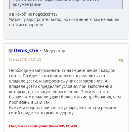
документации
а в какой не подскажите?
Читаю градостроительство, но пока ничего там не нашёл
по этим вопросам.
Denis_Che
Модератор
28 мая 2015, 09:31:22
#8
Необходимо запрашивать ТУ на пересечение с каждой
сетью. По идее, заказчик должен определить кто
владелец сети, и запроосить у них согласование. А
владелец сети определяет условия, при выполнении
которых , он согласует пересечение. Помимо этого,
бывает, что владелец дает более мягкие требования, чем
прописаны в СНиПах.
Все сети надо заключать в футляры, иначе при ремонте
сетей придется вскрывать дорогу.
Обьединение сообщений:
28 мая 2015, 09:34:10