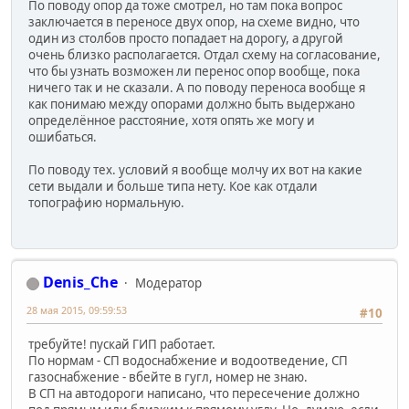
По поводу опор да тоже смотрел, но там пока вопрос
заключается в переносе двух опор, на схеме видно, что
один из столбов просто попадает на дорогу, а другой
очень близко располагается. Отдал схему на согласование,
что бы узнать возможен ли перенос опор вообще, пока
ничего так и не сказали. А по поводу переноса вообще я
как понимаю между опорами должно быть выдержано
определённое расстояние, хотя опять же могу и
ошибаться.
По поводу тех. условий я вообще молчу их вот на какие
сети выдали и больше типа нету. Кое как отдали
топографию нормальную.
Denis_Che
Модератор
28 мая 2015, 09:59:53
#10
требуйте! пускай ГИП работает.
По нормам - СП водоснабжение и водоотведение, СП
газоснабжение - вбейте в гугл, номер не знаю.
В СП на автодороги написано, что пересечение должно