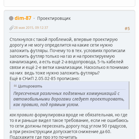
dim-87
Проектировщик
28 мая 2015, 09:12:37
#5
Столкнулся с такой проблемой, впервые проектирую
дорогу и не могу определится на какие сети нужно
заложить футляры. Почему то в тех. условиях прописали
заложить футляр только на газ и на проектируемую
канализацию, а есть ещё 2-а водопровода, 5-ть кабелей
связи и ещё 2-е ветки канализации. Насколько я понимаю
на них ведь тоже нужно заложить футляры?
Ещё в СНиП 2.05.02-85 прописано:
Цитировать
Пересечения различных подземных коммуникаций с
автомобильными дорогами следует проектировать,
как правило, под прямым углом.
как правило
формулировка вроде не обязательная, но где
то я и раньше видел такое требование, если не ошибаюсь
то сети должны пересекать дорогу под углом 90 градусов,
а при реконструкции допускается снижение да 60.
Подскажите где про это почитать