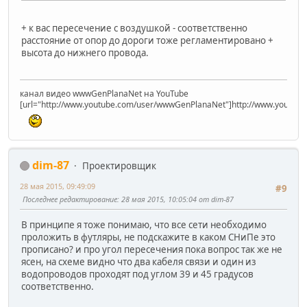
+ к вас пересечение с воздушкой - соответственно
расстояние от опор до дороги тоже регламентировано +
высота до нижнего провода.
канал видео wwwGenPlanaNet на YouTube
[url="http://www.youtube.com/user/wwwGenPlanaNet"]http://www.youtub
dim-87
Проектировщик
28 мая 2015, 09:49:09
#9
Последнее редактирование
: 28 мая 2015, 10:05:04 от dim-87
В принципе я тоже понимаю, что все сети необходимо
проложить в футляры, не подскажите в каком СНиПе это
прописано? и про угол пересечения пока вопрос так же не
ясен, на схеме видно что два кабеля связи и один из
водопроводов проходят под углом 39 и 45 градусов
соответственно.