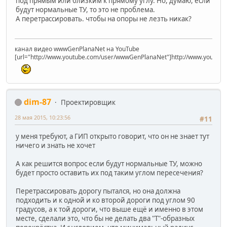
под прямым или близким к прямому углу. Но, думаю, если
будут нормальные ТУ, то это не проблема.
А перетрассировать. чтобы на опоры не лезть никак?
канал видео wwwGenPlanaNet на YouTube
[url="http://www.youtube.com/user/wwwGenPlanaNet"]http://www.youtub
dim-87
Проектировщик
28 мая 2015, 10:23:56
#11
у меня требуют, а ГИП открыто говорит, что он не знает тут
ничего и знать не хочет
А как решится вопрос если будут нормальные ТУ, можно
будет просто оставить их под таким углом пересечения?
Перетрассировать дорогу пытался, но она должна
подходить и к одной и ко второй дороги под углом 90
градусов, а к той дороги, что выше ещё и именно в этом
месте, сделали это, что бы не делать два "Т"-образных