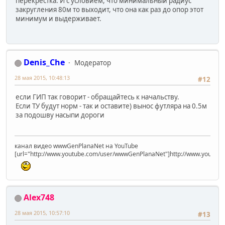
перекрёстка. И с условием, что минимальный радиус
закругления 80м то выходит, что она как раз до опор этот
минимум и выдерживает.
Denis_Che
Модератор
28 мая 2015, 10:48:13
#12
если ГИП так говорит - обращайтесь к начальству.
Если ТУ будут норм - так и оставите) вынос футляра на 0.5м
за подошву насыпи дороги
канал видео wwwGenPlanaNet на YouTube
[url="http://www.youtube.com/user/wwwGenPlanaNet"]http://www.youtub
Alex748
28 мая 2015, 10:57:10
#13