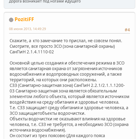
Дорога возникает под ногами идущего
PozitiFF
08 июня 2013, 14:49:29
#4
Скажите, а кто замечание то прислал, не совсем понял.
Смотрите, все просто ЗСО (зона санитарной охраны)
СанПиН 2.1.4.1110-02
Основной целью создания и обеспечения режима в ЗСО
является санитарная охрана от загрязнения источников
водоснабжения и водопроводных сооружений, а также
территорий, на которых они расположены.
СЗЗ (Санитарно-защитная зона) СанПиН 2.2.1/2.1.1.1200-
03 Санитарно-защитная зона является обязательным
элементом любого объекта, который является источником
воздействия на среду обитания и здоровье человека.
Т.е. СЗЗ защищает среду обитания и здоровье человека, а
ЗСО защищаетобъекты водоочистки.
Объекты водочистки не оказывают влияния на здоровье
человека, т.е. СЗЗ не требуется, а необходимо ЗСО (охрана
источника водоснабжения).
Он состоит из трех поясовю (Для каждого пояса