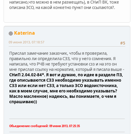
написано,что можно в нем размещать), в СНиП ВК, тоже
описана ЗСО, на какой конкетно пункт они ссылаются?.
Katerina
09 июня 2013, 07:18:57
#5
Прислал замечание заказчик, чтобы я проверила,
правильно ли определила СЗЗ, что у него сомнения. Я
написала, что РЧВ не требуют установки сзз и на это он
мне прислал ссылку на норматив, который я писала выше -
СНиП 2.04.02-84*. Я вот и думаю, по идее в разделе ПЗ,
где описываются СЗЗ необходимо указывать именно
СЗЗ или если нет СЗЗ, а только ЗСО водоисточника,
как в моем случае, мне его необходимо указывать?
Масло масленное) надеюсь, вы понимаете, о чем я
спрашиваю))
Обьединение сообщений:
09 июня 2013, 07:25:35