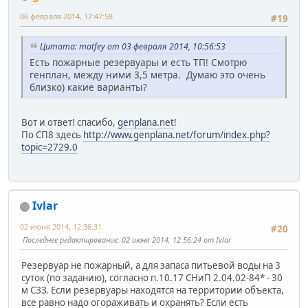
06 февраля 2014, 17:47:58
#19
Цитата: matfey от 03 февраля 2014, 10:56:53
Есть пожарные резервуары и есть ТП! Смотрю
генплан, между ними 3,5 метра. Думаю это очень
близко) какие варианты?
Вот и ответ! спасибо,
genplana.net
!
По СП8 здесь
http://www.genplana.net/forum/index.php?
topic=2729.0
Ivlar
02 июня 2014, 12:36:31
#20
Последнее редактирование
: 02 июня 2014, 12:56:24 от Ivlar
Резервуар не пожарный, а для запаса питьевой воды на 3
суток (по заданию), согласно п.10.17 СНиП 2.04.02-84* - 30
м СЗЗ. Если резервуары находятся на территории объекта,
все равно надо огораживать и охранять? Если есть