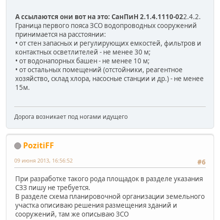
А ссылаются они вот на это:
СанПиН 2.1.4.1110-02
2.4.2.
Граница первого пояса ЗСО водопроводных сооружений
принимается на расстоянии:
• от стен запасных и регулирующих емкостей, фильтров и
контактных осветлителей - не менее 30 м;
• от водонапорных башен - не менее 10 м;
• от остальных помещений (отстойники, реагентное
хозяйство
,
склад хлора, насосные станции и др.) - не менее
15м.
Дорога возникает под ногами идущего
PozitiFF
09 июня 2013, 16:56:52
#6
При разработке такого рода площадок в разделе указания
СЗЗ пишу не требуется.
В разделе схема планировочной организации земельного
участка описиваю решения размещения зданий и
сооружений, там же описываю ЗСО