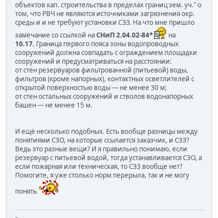
объектов кап. строительства в пределах границ зем. уч." о
том, что РВЧ не являются источниками загрязнения окр.
среды и и не требуют установки СЗЗ. На что мне пришло
замечание со ссылкой на
СНиП 2.04.02-84*
на
10.17.
Граница первого пояса зоны водопроводных
сооружений должна совпадать с ограждением площадки
сооружений и предусматриваться на расстоянии:
от стен резервуаров фильтрованной (питьевой) воды,
фильтров (кроме напорных), контактных осветлителей с
открытой поверхностью воды — не менее 30 м;
от стен остальных сооружений и стволов водонапорных
башен — не менее 15 м.
И ещё несколько подобных. Есть вообще разницы между
понятиями СЗО, на которые ссылается заказчик, и СЗЗ?
Ведь это разные вещи? И я правильно понимаю, если
резервуар с питьевой водой, тогда устанавливается СЗО, а
если пожарная или техническая, то СЗЗ вообще нет?
Помогите, я уже столько норм перерыла, так и не могу
понять