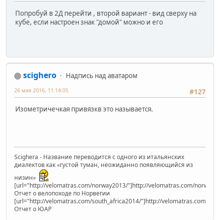
Попробуй в 2Д перейти , второй вариант - вид сверху на
кубе, если настроен знак "домой" можно и его
scighero
Надпись над аватаром
26 мая 2016, 11:14:05
#127
Изометричечкая привязкв это называется.
Scighera - Название переводится с одного из итальянских
диалектов как «густой туман, неожиданно появляющийся из
низин»
[url="http://velomatras.com/norway2013/"]http://velomatras.com/norway20
Отчет о велопоходе по Норвегии
[url="http://velomatras.com/south_africa2014/"]http://velomatras.com/sout
Отчет о ЮАР