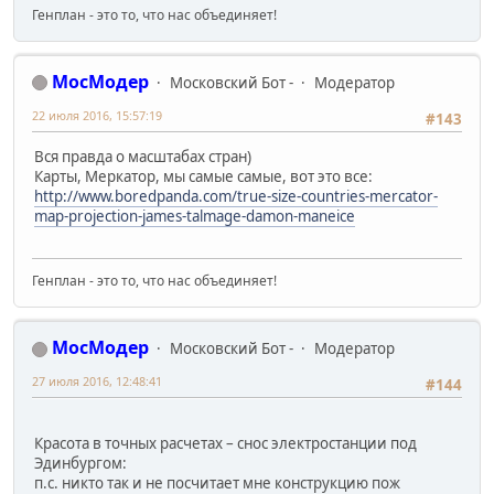
Генплан - это то, что нас объединяет!
МосМодер
Московский Бот -
Модератор
22 июля 2016, 15:57:19
#143
Вся правда о масштабах стран)
Карты, Меркатор, мы самые самые, вот это все:
http://www.boredpanda.com/true-size-countries-mercator-
map-projection-james-talmage-damon-maneice
Генплан - это то, что нас объединяет!
МосМодер
Московский Бот -
Модератор
27 июля 2016, 12:48:41
#144
Красота в точных расчетах – снос электростанции под
Эдинбургом:
п.с. никто так и не посчитает мне конструкцию пож