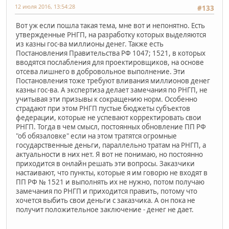
12 июля 2016, 13:54:28
#133
Вот уж если пошла такая тема, мне вот и непонятно. Есть
утвержденные РНГП, на разработку которых выделяются
из казны гос-ва миллионы денег. Также есть
Постановления Правительства РФ 1047; 1521, в которых
вводятся послабления для проектировщиков, на основе
отсева лишнего в добровольное выполнение. Эти
Постановления тоже требуют вливания миллионов денег
казны гос-ва. А экспертиза делает замечания по РНГП, не
учитывая эти призывы к сокращению норм. Особенно
страдают при этом РНГП пустые бюджеты субъектов
федерации, которые не успевают корректировать свои
РНГП. Тогда в чем смысл, постоянных обновление ПП РФ
"об обязаловке" если на этом тратятся огромные
государственные деньги, параллельно тратам на РНГП, а
актуальности в них нет. Я вот не понимаю, но постоянно
приходится в онлайн решать эти вопросы. Заказчики
настаивают, что пункты, которые я им говорю не входят в
ПП РФ № 1521 и выполнять их не нужно, потом получаю
замечания по РНГП и приходится править, потому что
хочется выбить свои деньги с заказчика. А он пока не
получит положительное заключение - денег не дает.