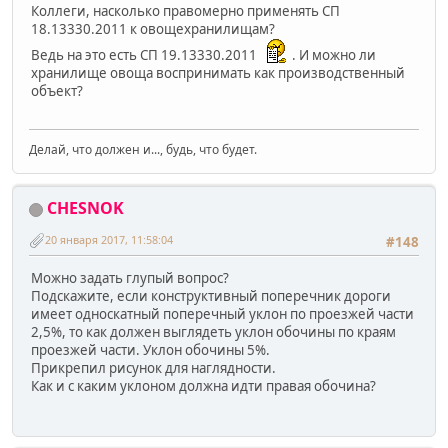
Коллеги, насколько правомерно применять СП
18.13330.2011 к овощехранилищам?
Ведь на это есть СП 19.13330.2011
. И можно ли
хранилище овоща воспринимать как производственный
объект?
Делай, что должен и..., будь, что будет.
CHESNOK
20 января 2017, 11:58:04
#148
Можно задать глупый вопрос?
Подскажите, если конструктивный поперечник дороги
имеет односкатный поперечный уклон по проезжей части
2,5%, то как должен выглядеть уклон обочины по краям
проезжей части. Уклон обочины 5%.
Прикрепил рисунок для наглядности.
Как и с каким уклоном должна идти правая обочина?