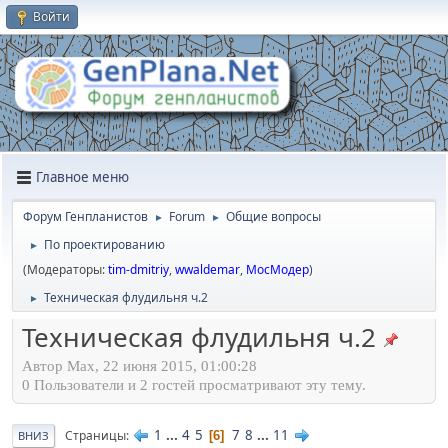
Войти
Главное меню
Форум Генпланистов
Forum
Общие вопросы
►
►
По проектированию
►
(Модераторы:
tim-dmitriy
,
wwaldemar
,
МосМодер
)
Техническая флудильня ч.2
►
Техническая флудильня ч.2
Автор Max, 22 июня 2015, 01:00:28
0 Пользователи и 2 гостей просматривают эту тему.
1
...
4
5
7
8
...
11
Страницы
6
ВНИЗ