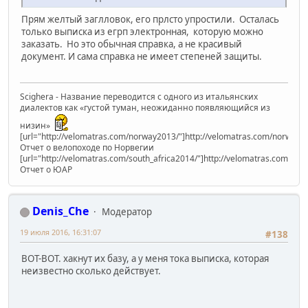
Прям желтый заглловок, его прлсто упростили. Осталась
только выписка из егрп электронная, которую можно
заказать. Но это обычная справка, а не красивый
документ. И сама справка не имеет степеней защиты.
Scighera - Название переводится с одного из итальянских
диалектов как «густой туман, неожиданно появляющийся из
низин»
[url="http://velomatras.com/norway2013/"]http://velomatras.com/norway20
Отчет о велопоходе по Норвегии
[url="http://velomatras.com/south_africa2014/"]http://velomatras.com/sout
Отчет о ЮАР
Denis_Che
Модератор
19 июля 2016, 16:31:07
#138
ВОТ-ВОТ. хакнут их базу, а у меня тока выписка, которая
неизвестно сколько действует.