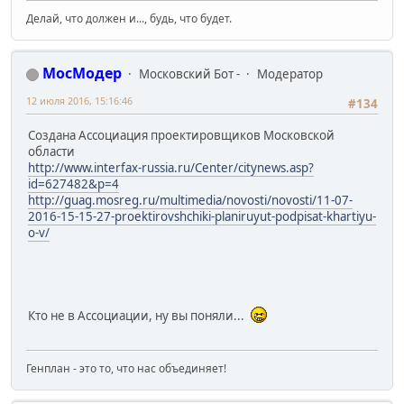
Делай, что должен и..., будь, что будет.
МосМодер
Московский Бот -
Модератор
12 июля 2016, 15:16:46
#134
Создана Ассоциация проектировщиков Московской
области
http://www.interfax-russia.ru/Center/citynews.asp?
id=627482&p=4
http://guag.mosreg.ru/multimedia/novosti/novosti/11-07-
2016-15-15-27-proektirovshchiki-planiruyut-podpisat-khartiyu-
o-v/
Кто не в Ассоциации, ну вы поняли...
Генплан - это то, что нас объединяет!