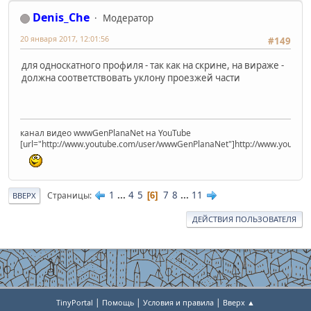
Denis_Che
Модератор
20 января 2017, 12:01:56
#149
для односкатного профиля - так как на скрине, на вираже -
должна соответствовать уклону проезжей части
канал видео wwwGenPlanaNet на YouTube
[url="http://www.youtube.com/user/wwwGenPlanaNet"]http://www.youtub
1
...
4
5
7
8
...
11
Страницы
6
ВВЕРХ
ДЕЙСТВИЯ ПОЛЬЗОВАТЕЛЯ
|
|
|
TinyPortal
Помощь
Условия и правила
Вверх ▲