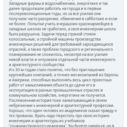
Западные фирмы в водоснабжении, энергетике и так
далее продолжали работать на города и в первые
послереволюционные годы, но за все усилия они
получали часто разорение, обвинения в сабботаже и если
не более. Попытки учить вчерашних красноармейцев в
западных школах не сработало, а своя инженерная школа
была разрушена. Задачи перед страной стояли
колоссальные, а стройной машины производства
инженерных решений для требований зарождающихся
отраслей, а также проблем городского и регионального
планирования не сложилось, несмотря на все усилия
новой власти и энтузиазм отдельной части инженерного
и архитектурного сообщества
И к 30-м годам стало понятно, что без приглашения
крупнейших компаний, а точнее мегакомпаний из Европы
и Америки, способных выполнять весь цикл проектных
работ от замысливания объекта до сдачи его в
эксплуатацию в разных промышленных отраслях и
коммунальном хозяйстве, энергетике не получится.
Послевоенная история тоже захватывающая в своем
небрежении к инженерной и архитектурной профессии.
Хорошо, что один человек из академиков сказал правду о
тех провалах. Врать надо перестать про свою историю
инженерии и архитектуры из учебников
"социалистического реализма". Вы будете смеяться, но в