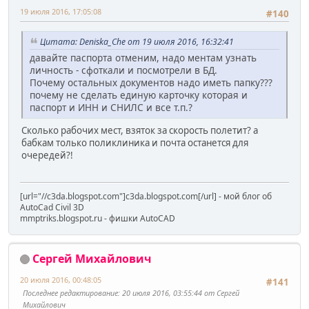
19 июля 2016, 17:05:08
#140
Цитата: Deniska_Che от 19 июля 2016, 16:32:41
давайте паспорта отменим, надо ментам узнать
личность - сфоткали и посмотрели в БД.
Почему остальных документов надо иметь папку???
почему не сделать единую карточку которая и
паспорт и ИНН и СНИЛС и все т.п.?
Сколько рабочих мест, взяток за скорость полетит? а
бабкам только поликлиника и почта останется для
очередей?!
[url="//c3da.blogspot.com"]c3da.blogspot.com[/url] - мой блог об
AutoCad Civil 3D
mmptriks.blogspot.ru - фишки AutoCAD
Сергей Михайлович
20 июля 2016, 00:48:05
#141
Последнее редактирование
: 20 июля 2016, 03:55:44 от Сергей
Михайлович