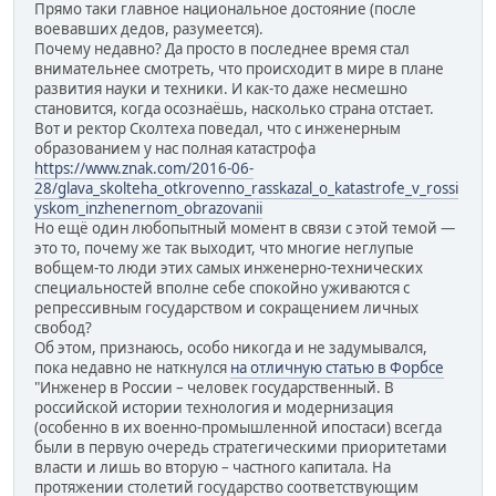
Прямо таки главное национальное достояние (после
воевавших дедов, разумеется).
Почему недавно? Да просто в последнее время стал
внимательнее смотреть, что происходит в мире в плане
развития науки и техники. И как-то даже несмешно
становится, когда осознаёшь, насколько страна отстает.
Вот и ректор Сколтеха поведал, что с инженерным
образованием у нас полная катастрофа
https://www.znak.com/2016-06-
28/glava_skolteha_otkrovenno_rasskazal_o_katastrofe_v_rossi
yskom_inzhenernom_obrazovanii
Но ещё один любопытный момент в связи с этой темой —
это то, почему же так выходит, что многие неглупые
вобщем-то люди этих самых инженерно-технических
специальностей вполне себе спокойно уживаются с
репрессивным государством и сокращением личных
свобод?
Об этом, признаюсь, особо никогда и не задумывался,
пока недавно не наткнулся
на отличную статью в Форбсе
"Инженер в России – человек государственный. В
российской истории технология и модернизация
(особенно в их военно-промышленной ипостаси) всегда
были в первую очередь стратегическими приоритетами
власти и лишь во вторую – частного капитала. На
протяжении столетий государство соответствующим