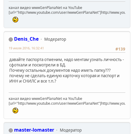
канал видео wwwGenPlanaNet на YouTube
[url="http://www.youtube.com/user/wwwGenPlanaNet"]http://www.youtub
Denis_Che
Модератор
19 июля 2016, 16:32:41
#139
давайте паспорта отменим, надо ментам узнать личность -
сфоткали и посмотрели в БД.
Почему остальных документов надо иметь папку???
почему не сделать единую карточку которая и паспорт и
ИНН и СНИЛС и все т.п.?
канал видео wwwGenPlanaNet на YouTube
[url="http://www.youtube.com/user/wwwGenPlanaNet"]http://www.youtub
master-lomaster
Модератор