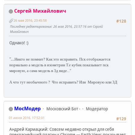
Сергей Михайлович
26 мая 2016, 23:45:58
#128
Последнее редактирование
: 26 мая 2016, 23:57:16 от Сергей
Михайлович
Однако! :)
"
...
Никто не помнит?
Как это исправить.
Пск отображается
нормально а модель в изометрии Т.е кубик показывает пск
мировую, а сама модель в 3д виде..."
А что тут необычного ? Что исправить? Или Мировую или 3Д
МосМодер
Московский Бот -
Модератор
01 июня 2016, 17:52:01
#129
Андрей Кармацкий: Совсем недавно открыл для себя
прекраснейший плагин к Chrome — Earth View: показывает