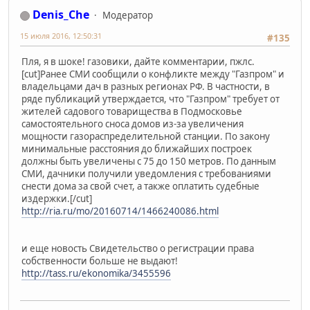
Denis_Che
Модератор
15 июля 2016, 12:50:31
#135
Пля, я в шоке! газовики, дайте комментарии, пжлс.
[cut]Ранее СМИ сообщили о конфликте между "Газпром" и
владельцами дач в разных регионах РФ. В частности, в
ряде публикаций утверждается, что "Газпром" требует от
жителей садового товарищества в Подмосковье
самостоятельного сноса домов из-за увеличения
мощности газораспределительной станции. По закону
минимальные расстояния до ближайших построек
должны быть увеличены с 75 до 150 метров. По данным
СМИ, дачники получили уведомления с требованиями
снести дома за свой счет, а также оплатить судебные
издержки.[/cut]
http://ria.ru/mo/20160714/1466240086.html
и еще новость Свидетельство о регистрации права
собственности больше не выдают!
http://tass.ru/ekonomika/3455596