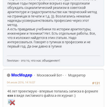
первые годы перестройки всерьез еще продолжали
обсуждать социалитический реализм в советской
архитектуре и градостроительстве как творческий метод
на страницах в печати и т.д. ))). Возлагались немалые
надежды усовершенствовать профессию через этот
метод.
А есть правдивые учебники по истории архитектуры,
инженерии и техники? Нет. Есть отдельные работы. Все,
что я изложил найдется в этих статьях. Надо
интересоваться. Говорят о тупиках в профессиях и не
первый год. Да они давно в тупике
Генплан - это то, что нас объединяет!
МосМодер
Московский Бот -
Модератор
04 июля 2016, 14:16:07
#131
46 лет проектирую - впервые попалась записка в формате
exe
в виде листаемого файла а-ля журнал :)