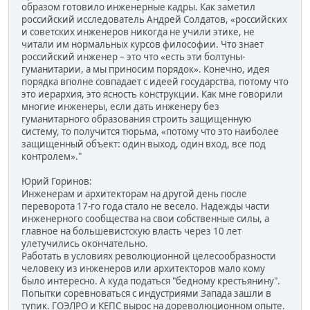
образом готовило инженерные кадры. Как заметил
российский исследователь Андрей Солдатов, «российских
и советских инженеров никогда не учили этике, не
читали им нормальных курсов философии. Что знает
российский инженер – это что «есть эти болтуны-
гуманитарии, а мы приносим порядок». Конечно, идея
порядка вполне совпадает с идеей государства, потому что
это иерархия, это ясность конструкции. Как мне говорили
многие инженеры, если дать инженеру без
гуманитарного образования строить защищенную
систему, то получится тюрьма, «потому что это наиболее
защищенный объект: один выход, один вход, все под
контролем»."
Юрий Горинов:
Инженерам и архитекторам на другой день после
переворота 17-го года стало не весело. Надежды части
инженерного сообщества на свои собственные силы, а
главное на большевистскую власть через 10 лет
улетучились окончательно.
Работать в условиях революционной целесообразности
человеку из инженеров или архитекторов мало кому
было интересно. А куда податься "бедному крестьянину".
Попытки соревноваться с индустриями Запада зашли в
тупик. ГОЭЛРО и КЕПС вырос на дореволюционном опыте.