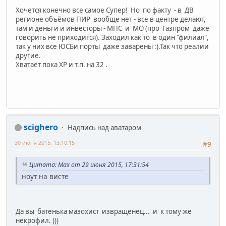
Хочется конечно все самое Супер! Но по факту - в ДВ
регионе объёмов ПИР вообще нет - все в центре делают,
там и деньги и инвесторы - МПС и МО (про Газпром даже
говорить не приходится). Заходил как то в один "филиал",
так у них все ЮСБи порты даже заварены :).Так что реалии
другие.
Хватает пока ХР и т.п. на 32 .
scighero
Надпись над аватаром
30 июня 2015, 13:10:15
#9
Цитата: Max от 29 июня 2015, 17:31:54
ноут на висте
Да вы батенька мазохист извращенец... и к тому же
некрофил. )))