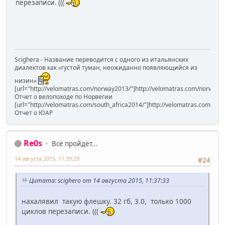
перезаписи. (((
Scighera - Название переводится с одного из итальянских
диалектов как «густой туман, неожиданно появляющийся из
низин»
[url="http://velomatras.com/norway2013/"]http://velomatras.com/norway20
Отчет о велопоходе по Норвегии
[url="http://velomatras.com/south_africa2014/"]http://velomatras.com/sout
Отчет о ЮАР
Re0s
Всё пройдёт...
14 августа 2015, 11:39:29
#24
Цитата: scighero от 14 августа 2015, 11:37:33
нахалявил такую флешку. 32 гб, 3.0, только 1000
циклов перезаписи. (((