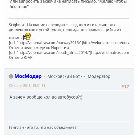
Или запросить заказчика написать письмо. "Желаю чтобы
было так"
Scighera - Название переводится с одного из итальянских
диалектов как «густой туман, неожиданно появляющийся из
низин»
[url="http://velomatras.com/norway2013/"]http://velomatras.com/norway20
Отчет о велопоходе по Норвегии
[url="http://velomatras.com/south_africa2014/"]http://velomatras.com/sout
Отчет о ЮАР
МосМодер
Московский Бот -
Модератор
30 июля 2015, 15:31:31
#17
А зачем вообще кол-во автобусов?:)
Генплан - это то, что нас объединяет!