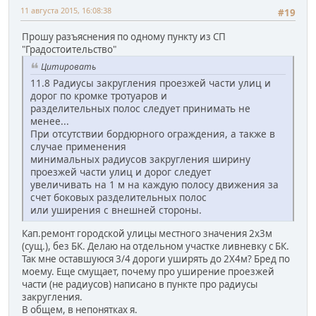
11 августа 2015, 16:08:38
#19
Прошу разъяснения по одному пункту из СП
"Градостоительство"
Цитировать
11.8 Радиусы закругления проезжей части улиц и
дорог по кромке тротуаров и
разделительных полос следует принимать не
менее...
При отсутствии бордюрного ограждения, а также в
случае применения
минимальных радиусов закругления ширину
проезжей части улиц и дорог следует
увеличивать на 1 м на каждую полосу движения за
счет боковых разделительных полос
или уширения с внешней стороны.
Кап.ремонт городской улицы местного значения 2х3м
(сущ.), без БК. Делаю на отдельном участке ливневку с БК.
Так мне оставшуюся 3/4 дороги уширять до 2Х4м? Бред по
моему. Еще смущает, почему про уширение проезжей
части (не радиусов) написано в пункте про радиусы
закругления.
В общем, в непонятках я.