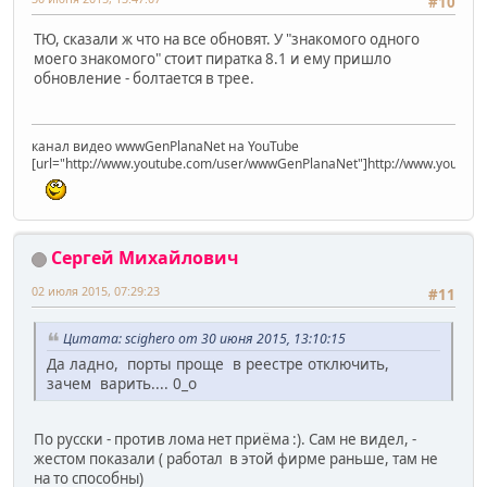
#10
ТЮ, сказали ж что на все обновят. У "знакомого одного
моего знакомого" стоит пиратка 8.1 и ему пришло
обновление - болтается в трее.
канал видео wwwGenPlanaNet на YouTube
[url="http://www.youtube.com/user/wwwGenPlanaNet"]http://www.youtub
Сергей Михайлович
02 июля 2015, 07:29:23
#11
Цитата: scighero от 30 июня 2015, 13:10:15
Да ладно, порты проще в реестре отключить,
зачем варить.... 0_о
По русски - против лома нет приёма :). Сам не видел, -
жестом показали ( работал в этой фирме раньше, там не
на то способны)