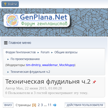
Войти
Главное меню
Форум Генпланистов
Forum
Общие вопросы
►
►
По проектированию
►
(Модераторы:
tim-dmitriy
,
wwaldemar
,
МосМодер
)
Техническая флудильня ч.2
►
Техническая флудильня ч.2
Автор Max, 22 июня 2015, 01:00:28
0 Пользователи и 3 гостей просматривают эту тему.
2
3
...
11
Страницы
1
ВНИЗ
ДЕЙСТВИЯ ПОЛЬЗОВАТЕЛЯ