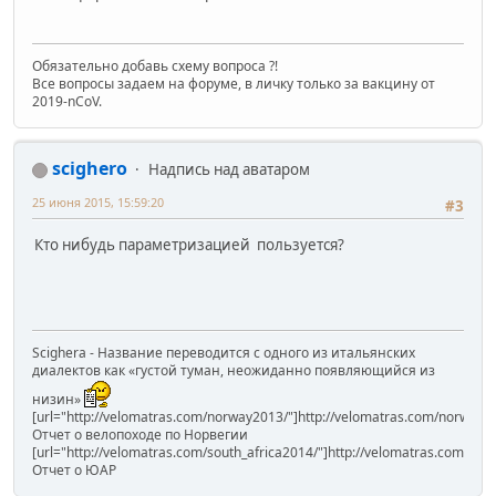
Обязательно добавь схему вопроса ?!
Все вопросы задаем на форуме, в личку только за вакцину от
2019-nCoV.
scighero
Надпись над аватаром
25 июня 2015, 15:59:20
#3
Кто нибудь параметризацией пользуется?
Scighera - Название переводится с одного из итальянских
диалектов как «густой туман, неожиданно появляющийся из
низин»
[url="http://velomatras.com/norway2013/"]http://velomatras.com/norway20
Отчет о велопоходе по Норвегии
[url="http://velomatras.com/south_africa2014/"]http://velomatras.com/sout
Отчет о ЮАР