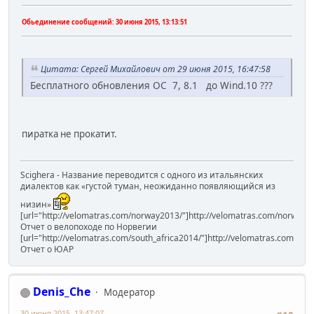
Обьединение сообщений:
30 июня 2015, 13:13:51
Цитата: Сергей Михайлович от 29 июня 2015, 16:47:58
Бесплатного обновления ОС 7, 8.1 до Wind.10 ???
пиратка не прокатит.
Scighera - Название переводится с одного из итальянских
диалектов как «густой туман, неожиданно появляющийся из
низин»
[url="http://velomatras.com/norway2013/"]http://velomatras.com/norway20
Отчет о велопоходе по Норвегии
[url="http://velomatras.com/south_africa2014/"]http://velomatras.com/sout
Отчет о ЮАР
Denis_Che
Модератор
30 июня 2015, 13:47:07