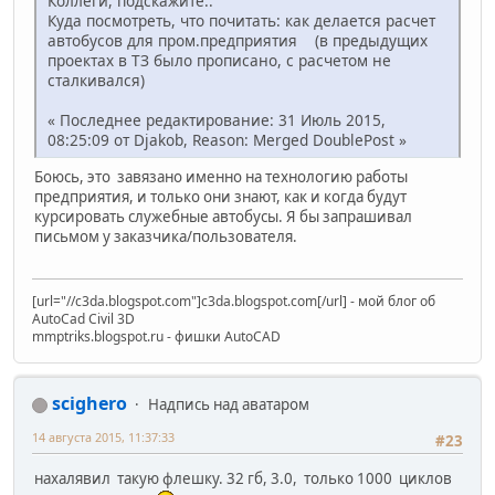
Коллеги, подскажите..
Куда посмотреть, что почитать: как делается расчет
автобусов для пром.предприятия (в предыдущих
проектах в ТЗ было прописано, с расчетом не
сталкивался)
« Последнее редактирование: 31 Июль 2015,
08:25:09 от Djakob, Reason: Merged DoublePost »
Боюсь, это завязано именно на технологию работы
предприятия, и только они знают, как и когда будут
курсировать служебные автобусы. Я бы запрашивал
письмом у заказчика/пользователя.
[url="//c3da.blogspot.com"]c3da.blogspot.com[/url] - мой блог об
AutoCad Civil 3D
mmptriks.blogspot.ru - фишки AutoCAD
scighero
Надпись над аватаром
14 августа 2015, 11:37:33
#23
нахалявил такую флешку. 32 гб, 3.0, только 1000 циклов