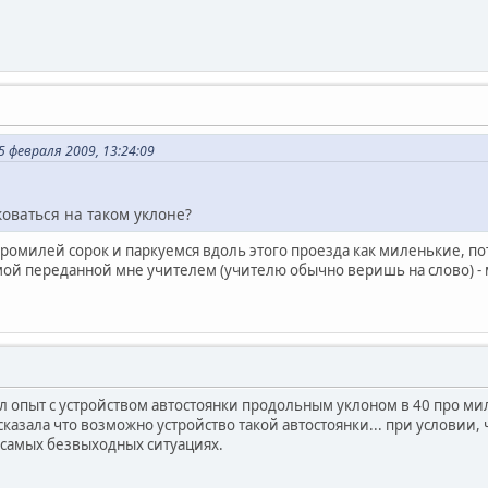
 февраля 2009, 13:24:09
коваться на таком уклоне?
промилей сорок и паркуемся вдоль этого проезда как миленькие, по
ой переданной мне учителем (учителю обычно веришь на слово) - 
л опыт с устройством автостоянки продольным уклоном в 40 про мил
казала что возможно устройство такой автостоянки... при условии,
в самых безвыходных ситуациях.