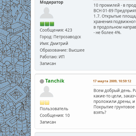
Модератор
10 промилей - в прод
ВСН 01-89 Предприя
1.7. Открытые площ
хранения подвижного
в продольном напра
Сообщения: 423
- не более 4%.
Город: Петрозаводск
Имя: Дмитрий
Образование: Высшее
Работаю: ИП
Записан
Tanchik
17 марта 2009, 10:59:12
Всем добрый день. Ра
какие-то цели, зака
проложили дрены, и в
Покрытие грунтовое 
Пользователь
взять?
Сообщения: 10
Записан