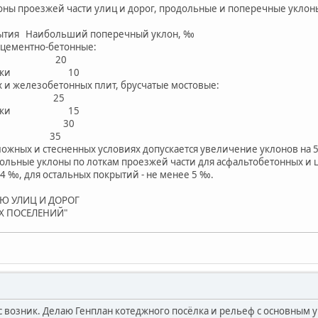
оны проезжей части улиц и дорог, продольные и поперечные уклон
рытия Наибольший поперечный уклон, ‰
 цементно-бетонные:
роги 20
остоянки 10
х и железобетонных плит, брусчатые мостовые:
роги 25
остоянки 15
ные 30
ые 35
ожных и стесненных условиях допускается увеличение уклонов на 
льные уклоны по лоткам проезжей части для асфальтобетонных и 
4 ‰, для остальных покрытий - не менее 5 ‰.
Ю УЛИЦ И ДОРОГ
Х ПОСЕЛЕНИЙ"
 возник. Делаю Генплан котеджного посёлка и рельеф с основным ук