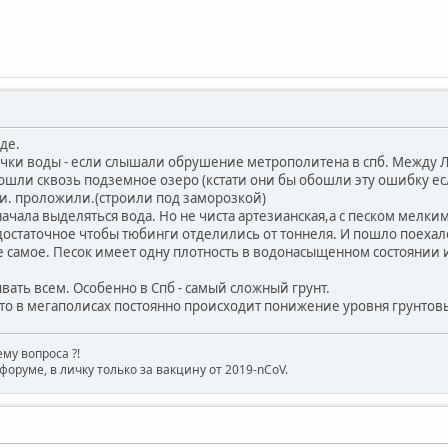
де.
чки воды - если слышали обрушение метрополитена в спб. Между Л
ошли сквозь подземное озеро (кстати они бы обошли эту ошибку е
ли. проложили.(строили под заморозкой)
ачала выделяться вода. Но не чиста артезианская,а с песком мелким
достаточное чтобы тюбинги отделились от тоннеля. И пошло поехал
 самое. Песок имеет одну плотность в водонасыщенном состоянии и
ывать всем. Особенно в Спб - самый сложный грунт.
что в мегаполисах постоянно происходит понижение уровня грунтовы
му вопроса ?!
форуме, в личку только за вакцину от 2019-nCoV.