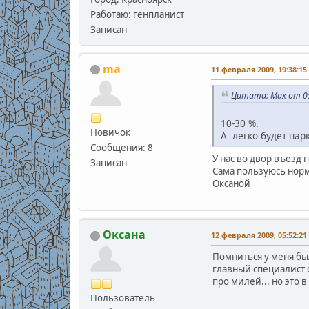
Работаю: генпланист
Записан
ma
11 февраля 2009, 19:38:15
Цитата: Max от 05
10-30 %.
Новичок
А легко будет пар
Сообщения: 8
У нас во двор въезд 
Записан
Сама пользуюсь норм
Оксаной
Оксана
12 февраля 2009, 05:52:21
Помниться у меня бы
главный специалист с
про милей... но это 
Пользователь