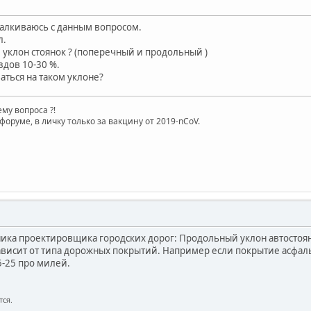
талкиваюсь с данным вопросом.
л.
уклон стоянок ? (поперечный и продольный )
здов 10-30 %.
аться на таком уклоне?
му вопроса ?!
форуме, в личку только за вакцину от 2019-nCoV.
ника проектировщика городских дорог: Продольный уклон автостоя
висит от типа дорожных покрытий. Например если покрытие асфал
-25 про милей.
тся.