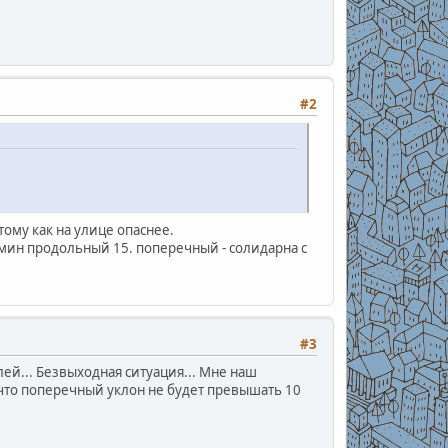
#2
тому как на улице опаснее.
мин продольный 15. поперечный - солидарна с
#3
ей... Безвыходная ситуация... Мне наш
 что поперечный уклон не будет превышать 10