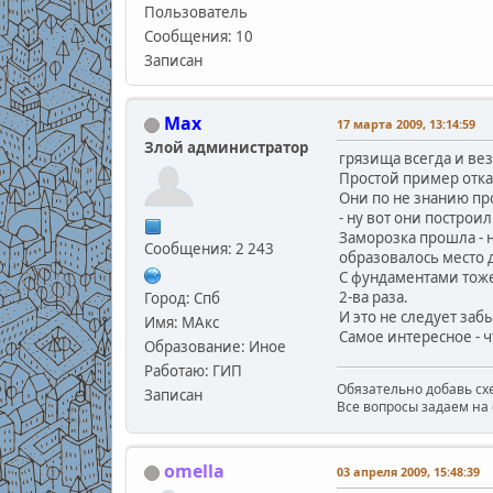
Пользователь
Сообщения: 10
Записан
Max
17 марта 2009, 13:14:59
Злой администратор
грязища всегда и вез
Простой пример отка
Они по не знанию пр
- ну вот они построи
Заморозка прошла - н
Сообщения: 2 243
образовалось место 
С фундаментами тоже
2-ва раза.
Город: Спб
И это не следует заб
Имя: МАкс
Самое интересное - 
Образование: Иное
Работаю: ГИП
Обязательно добавь схе
Записан
Все вопросы задаем на 
omella
03 апреля 2009, 15:48:39