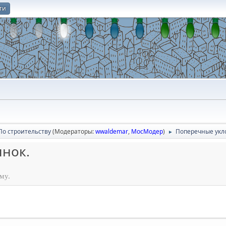
ти
О
По строительству
(Модераторы:
wwaldemar
,
МосМодер
)
Поперечные укл
►
нок.
му.