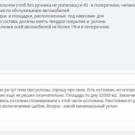
ольном (чтоб без ручника не укатилась) и 40 - в поперечном, читае
тия по обслуживанию автомобилей
адки и площадки, расположенные под навесами для
 состава, должны иметь твердое покрытие и уклоны
влении осей автомобилей не более 1% и в поперечном
з уж тут тема про уклоны, спрошу про свои. Есть котлован, из котор
зчик еще не решил окончательно. Площадь по дну 32000 м2. Заказчи
есь котлован спланировали к этой части котлована. Расстояния от д
с включениями щебня. Вопрос - какой минимальный уклон