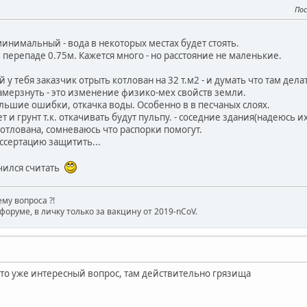
Пос
инимальный - вода в некоторых местах будет стоять.
 перепаде 0.75м. Кажется много - но расстояние не маленькие.
 у тебя заказчик отрыть котлован на 32 т.м2 - и думать что там дела
замерзнуть - это изменение физико-мех свойств земли.
ольшие ошибки, откачка воды. Особенно в в песчаных слоях.
 и грунт т.к. откачивать будут пульпу. - соседние здания(надеюсь их
котлована, сомневаюсь что распорки помогут.
ссертацию защитить...
учился считать
му вопроса ?!
форуме, в личку только за вакцину от 2019-nCoV.
 это уже интересный вопрос, там действительно грязища