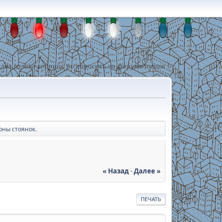
дна голова хорошо, но спросить на форуме лучше !
оны стоянок.
« Назад
-
Далее »
ПЕЧАТЬ