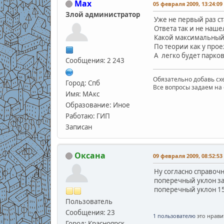
Max
05 февраля 2009, 13:24:09
Злой администратор
Уже не первый раз с
Ответа так и не наше
Какой максимальный 
По теории как у прое
А легко будет парков
Сообщения: 2 243
Обязательно добавь схе
Город: Спб
Все вопросы задаем на 
Имя: МАкс
Образование: Иное
Работаю: ГИП
Записан
Оксана
09 февраля 2009, 08:52:53
Ну согласно справоч
поперечный уклон за
поперечный уклон 15
Пользователь
Сообщения: 23
1 пользователю
это нрави
Город: Красноярск