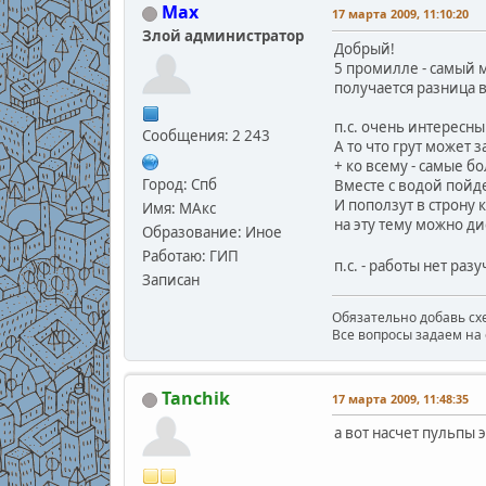
Max
17 марта 2009, 11:10:20
Злой администратор
Добрый!
5 промилле - самый м
получается разница в
п.с. очень интересный
Сообщения: 2 243
А то что грут может 
+ ко всему - самые б
Город: Спб
Вместе с водой пойдет
И поползут в строну 
Имя: МАкс
на эту тему можно ди
Образование: Иное
Работаю: ГИП
п.с. - работы нет раз
Записан
Обязательно добавь схе
Все вопросы задаем на 
Tanchik
17 марта 2009, 11:48:35
а вот насчет пульпы