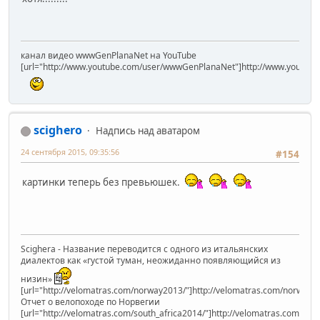
канал видео wwwGenPlanaNet на YouTube
[url="http://www.youtube.com/user/wwwGenPlanaNet"]http://www.youtub
scighero
Надпись над аватаром
24 сентября 2015, 09:35:56
#154
картинки теперь без превьюшек.
Scighera - Название переводится с одного из итальянских
диалектов как «густой туман, неожиданно появляющийся из
низин»
[url="http://velomatras.com/norway2013/"]http://velomatras.com/norway20
Отчет о велопоходе по Норвегии
[url="http://velomatras.com/south_africa2014/"]http://velomatras.com/sout