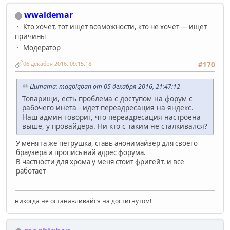
wwaldemar
Кто хочет, тот ищет возможности, кто не хочет — ищет
причины
Модератор
06 декабря 2016, 09:15:18
#170
Цитата: magbigban от 05 декабря 2016, 21:47:12
Товарищи, есть проблема с доступом на форум с
рабочего инета - идет переадресация на яндекс.
Наш админ говорит, что переадресация настроена
выше, у провайдера. Ни кто с таким не сталкивался?
У меня та же петрушка, ставь анонимайзер для своего
браузера и прописывай адрес форума.
В частности для хрома у меня стоит фригейт. и все
работает
никогда не останавливайся на достигнутом!