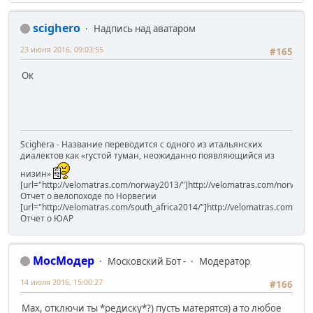
scighero
Надпись над аватаром
23 июня 2016, 09:03:55
#165
Ок
Scighera - Название переводится с одного из итальянских
диалектов как «густой туман, неожиданно появляющийся из
низин»
[url="http://velomatras.com/norway2013/"]http://velomatras.com/norway20
Отчет о велопоходе по Норвегии
[url="http://velomatras.com/south_africa2014/"]http://velomatras.com/sout
Отчет о ЮАР
МосМодер
Московский Бот -
Модератор
14 июля 2016, 15:00:27
#166
Мах, отключи ты *редиску*?) пусть матерятся) а то любое