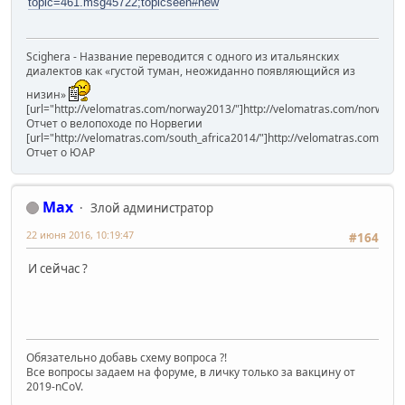
topic=461.msg45722;topicseen#new
Scighera - Название переводится с одного из итальянских
диалектов как «густой туман, неожиданно появляющийся из
низин»
[url="http://velomatras.com/norway2013/"]http://velomatras.com/norway20
Отчет о велопоходе по Норвегии
[url="http://velomatras.com/south_africa2014/"]http://velomatras.com/sout
Отчет о ЮАР
Max
Злой администратор
22 июня 2016, 10:19:47
#164
И сейчас ?
Обязательно добавь схему вопроса ?!
Все вопросы задаем на форуме, в личку только за вакцину от
2019-nCoV.