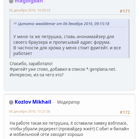
magbigban
06 декабря 2016, 10:59:23
#171
Цитата: wwaldemar от 06 декабря 2016, 09:15:18
У меня та же петрушка, ставь анонимайзер для
своего браузера и прописывай адрес форума.
В частности для хрома у меня стоит фригейт. и все
работает
Спасибо, заработало!
Фригейт уже стоял, добавил в список *.genplana.net.
Интересно, из-за чего это?
Kozlov Mikhail
Модератор
06 декабря 2016, 15:21:56
#172
На работе такая же петрушка, it оставили заявку вэбпласе,
чтобы убрали редирект (провайдер жжёт) С обит и билайн
и мобильноой сети заходит хорошо