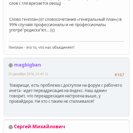
слов с тля врезается овощ)
Слово генплан (от словосочетания «генеральный план») в
99% случаях профессионалы и не профессионалы
употре"редиска"ют... (с)
Генплан - это то, что нас объединяет!
magbigban
05 декабря 2016, 21:47:12
#167
Товарищи, есть проблема с доступом на форум с рабочего
инета - идет переадресация на яндекс. Наш админ
говорит, что переадресация настроена выше, у
провайдера. Ни кто с таким не сталкивался?
Сергей Михайлович