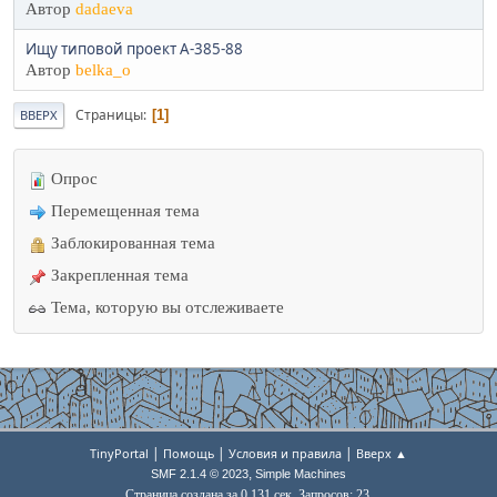
Автор
dadaeva
Ищу типовой проект А-385-88
Автор
belka_o
Страницы
1
ВВЕРХ
Опрос
Перемещенная тема
Заблокированная тема
Закрепленная тема
Тема, которую вы отслеживаете
|
|
|
TinyPortal
Помощь
Условия и правила
Вверх ▲
,
SMF 2.1.4 © 2023
Simple Machines
Страница создана за 0.131 сек. Запросов: 23.