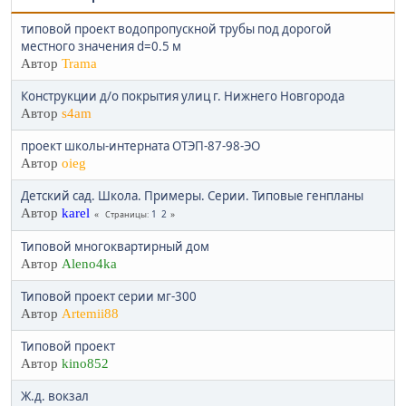
типовой проект водопропускной трубы под дорогой
местного значения d=0.5 м
Автор
Trama
Конструкции д/о покрытия улиц г. Нижнего Новгорода
Автор
s4am
проект школы-интерната ОТЭП-87-98-ЭО
Автор
oieg
Детский сад. Школа. Примеры. Серии. Типовые генпланы
Автор
karel
1
2
Страницы
Типовой многоквартирный дом
Автор
Aleno4ka
Типовой проект серии мг-300
Автор
Artemii88
Типовой проект
Автор
kino852
Ж.д. вокзал