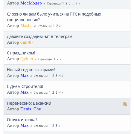
Автор
МосМодер
1
2
3
...
7
Страницы
Сложно ли вам было учиться на ПГС и подобных
специальностях?
Автор
Masha
1
2
Страницы
Давайте создадим чат в телеграм!
Автор
dim-87
С праздником!
Автор
Qvinto
1
2
Страницы
Новый год не за горами!
Автор
Max
1
2
3
4
Страницы
С Днем Строителя!
Автор
Max
1
2
3
4
Страницы
Перенесено: Вакансии
Автор
Denis_Che
Отпуск и точка !
Автор
Max
1
2
3
Страницы