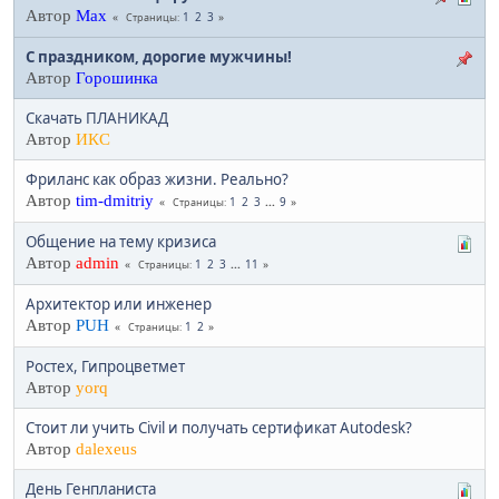
Автор
Max
1
2
3
Страницы
С праздником, дорогие мужчины!
Автор
Горошинка
Скачать ПЛАНИКАД
Автор
ИКС
Фриланс как образ жизни. Реально?
Автор
tim-dmitriy
1
2
3
...
9
Страницы
Общение на тему кризиса
Автор
admin
1
2
3
...
11
Страницы
Архитектор или инженер
Автор
PUH
1
2
Страницы
Ростех, Гипроцветмет
Автор
yorq
Стоит ли учить Civil и получать сертификат Autodesk?
Автор
dalexeus
День Генпланиста