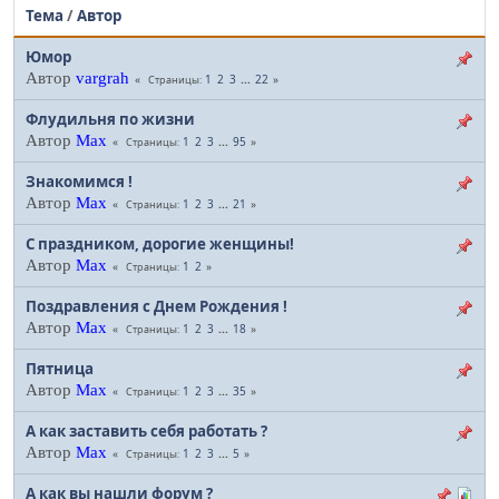
Тема
/
Автор
Юмор
Автор
vargrah
1
2
3
...
22
Страницы
Флудильня по жизни
Автор
Max
1
2
3
...
95
Страницы
Знакомимся !
Автор
Max
1
2
3
...
21
Страницы
С праздником, дорогие женщины!
Автор
Max
1
2
Страницы
Поздравления с Днем Рождения !
Автор
Max
1
2
3
...
18
Страницы
Пятница
Автор
Max
1
2
3
...
35
Страницы
А как заставить себя работать ?
Автор
Max
1
2
3
...
5
Страницы
А как вы нашли форум ?