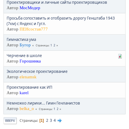
Проектировщики и личные сайты проектировщиков
Автор
МосМодер
Просьба сопоставить и отобразить дорогу Генштаба 1943
(7км) с Яндекс и Гугл.
Автор
ПЕНсостав777
Гимнастика ума
Автор
Бугор
1
2
Страницы
Черчение в школе
Автор
Горошинка
Экологическое проектирование
Автор
elenamsk
Проектирование как ИП
Автор
karel
Немножко лирики... Гимн Генланистов
Автор
belka_o
1
2
Страницы
2
3
4
Страницы
1
ВВЕРХ