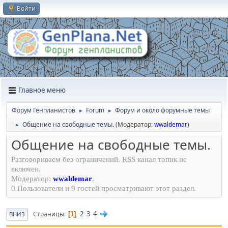
Войти
Главное меню
Форум Генпланистов
Forum
Форум и около форумные темы
►
►
Общение на свободные темы.
(Модератор:
wwaldemar
)
►
Общение на свободные темы.
Разговориваем без ограничений. RSS канал топик не
включен.
Модератор:
wwaldemar
.
0 Пользователи и 9 гостей просматривают этот раздел.
2
3
4
Страницы
1
ВНИЗ