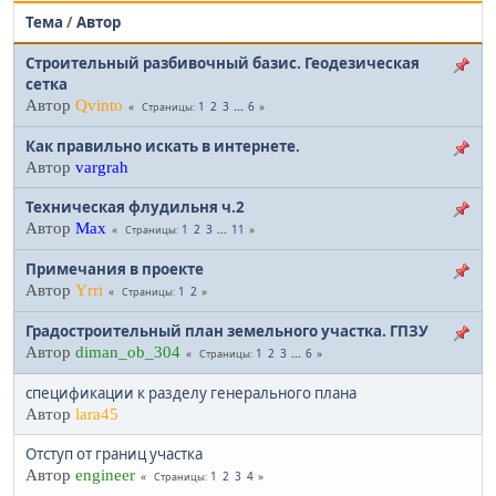
Тема
/
Автор
Строительный разбивочный базис. Геодезическая
сетка
Автор
Qvinto
1
2
3
...
6
Страницы
Как правильно искать в интернете.
Автор
vargrah
Техническая флудильня ч.2
Автор
Max
1
2
3
...
11
Страницы
Примечания в проекте
Автор
Yrri
1
2
Страницы
Градостроительный план земельного участка. ГПЗУ
Автор
diman_ob_304
1
2
3
...
6
Страницы
спецификации к разделу генерального плана
Автор
lara45
Отступ от границ участка
Автор
engineer
1
2
3
4
Страницы