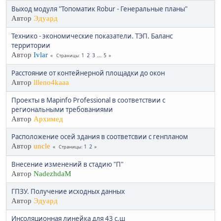
Выход модуля "Топоматик Robur - Генеральные планы"
Автор
Эдуард
Технико - экономические показатели. ТЭП. Баланс
территории
Автор
Ivlar
1
2
3
...
5
Страницы
Расстояние от контейнерной площадки до окон
Автор
llleno4kaaa
Проекты в Mapinfo Professional в соответствии с
региональными требованиями
Автор
Архимед
Расположение осей здания в соответсвии с генпланом
Автор
uncle
1
2
Страницы
Внесение изменений в стадию "П"
Автор
NadezhdaM
ГПЗУ. Получение исходных данных
Автор
Эдуард
Инсоляционная линейка для 43 с.ш