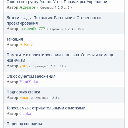
Откосы по грунту. Уклон. Угол. Параметры. Укрепление
Автор
Agressor
1
2
3
...
6
Страницы
Детские сады. Покрытия. Расстояния. Особенности
проектирования
Автор
mashenika777
1
2
3
...
10
Страницы
Таксация
Автор
A-Krav
Помогите в проектировании генплана. Советы и помощь
новичкам
Автор
yorq
1
2
3
...
11
Страницы
Откос с учетом заложения
Автор
YkutYnka
Подпорная стенка
Автор
Smart
1
2
3
Страницы
Топосъемка с отрицательными отметками
Автор
Genka
Перевод координат