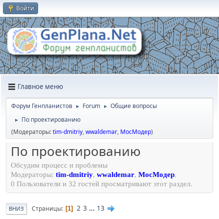
Войти
Главное меню
Форум Генпланистов
Forum
Общие вопросы
►
►
По проектированию
►
(Модераторы:
tim-dmitriy
,
wwaldemar
,
МосМодер
)
По проектированию
Обсудим процесс и проблемы
Модераторы:
tim-dmitriy
,
wwaldemar
,
МосМодер
.
0 Пользователи и 32 гостей просматривают этот раздел.
2
3
...
13
Страницы
1
ВНИЗ