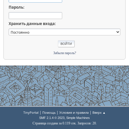
Пароль:
Хранить данные входа:
Забыли пароль?
|
|
|
TinyPortal
Помощь
Условия и правила
Вверх ▲
,
SMF 2.1.4 © 2023
Simple Machines
Страница создана за 0.119 сек. Запросов: 20.