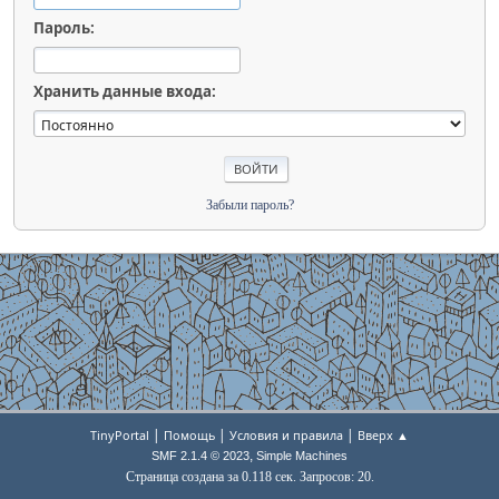
Пароль:
Хранить данные входа:
Забыли пароль?
|
|
|
TinyPortal
Помощь
Условия и правила
Вверх ▲
,
SMF 2.1.4 © 2023
Simple Machines
Страница создана за 0.118 сек. Запросов: 20.