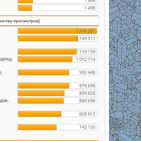
1 604
1 496
честву просмотров)
1 516 291
1 149 511
1 119 199
одежд.
1 052 114
в,
992 446
979 698
899 828
дки.
880 696
828 612
743 150