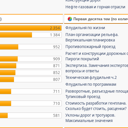
Конструкции дорог
Нефте-газовая и горная отрасли
)
Первая десятка тем (по коли
Флудильня по жизни
2 354
План организации рельефа.
1 384
Вертикальная планировка
Противопожарный проезд
952
Расчет и конструкции дорожных 
909
Пироги покрытий
Экспертиза. Замечания эксперто
871
вопросы и ответы
852
Техническая флудильня ч.2
807
Флудильня по программам
Разворотные, разъездные площа
711
Тупиковый проезд
Стоимость разработки генплана.
710
Сколько будет стоить, расценки?
Уклоны дорог и тротуаров.
581
Максимальные значения