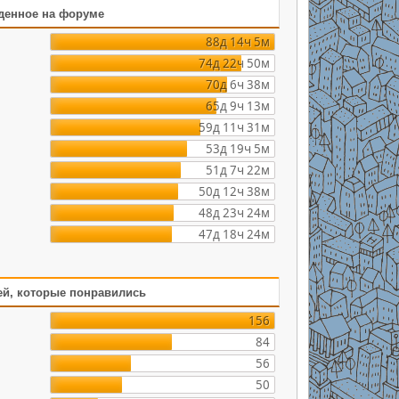
денное на форуме
88д 14ч 5м
74д 22ч 50м
70д 6ч 38м
65д 9ч 13м
59д 11ч 31м
53д 19ч 5м
51д 7ч 22м
50д 12ч 38м
48д 23ч 24м
47д 18ч 24м
ей, которые понравились
156
84
56
50