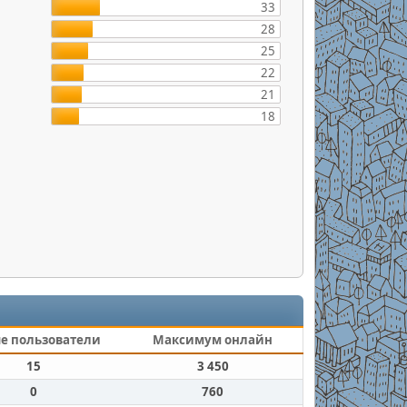
33
28
25
22
21
18
е пользователи
Максимум онлайн
15
3 450
0
760