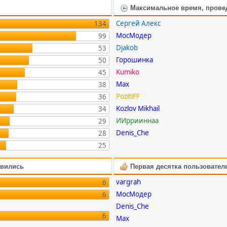
Максимальное время, прове
Сергей Алекс
134
МосМодер
99
Djakob
53
Горошинка
50
Kumiko
45
Max
38
PozitiFF
36
Kozlov Mikhail
34
ИИррииннаа
29
Denis_Che
28
25
авились
Первая десятка пользовател
vargrah
6
МосМодер
6
Denis_Che
6
Max