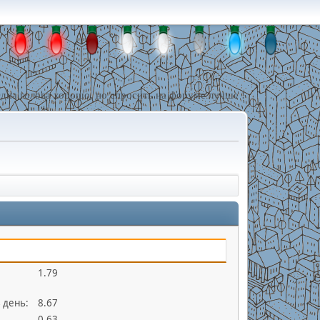
дна голова хорошо, но спросить на форуме лучше !
1.79
 день:
8.67
0.63