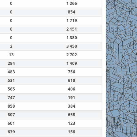
0
1 266
0
854
0
1 719
0
2 151
0
1 380
2
3 450
13
2 702
284
1 409
483
756
531
610
565
406
747
191
858
384
807
658
601
123
639
156