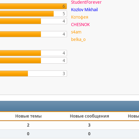
StudentForever
6
Kozlov Mikhail
5
Котофея
4
CHESNOK
s4am
4
belka_o
4
4
3
Новые темы
Новые сообщения
Новы
2
3
0
0