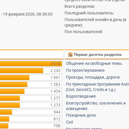
Всего разделов:
Последний пользователь:
 - 19 февраля 2026, 08:36:05
Пользователей онлайн в день (в
среднем):
Пол пользователей:
Первая десятка разделов
Общение на свободные темы.
3 018
По проектированию
2 243
Проезды, площадки, дороги
1 661
По прикладным программам Aut
1 583
(Civil, GeoniCS, Credo и т.д.)
1 454
Водоотведение
1 277
Благоустройство, озеленение и
1 275
освещение
944
Пожарные дела
812
Civil
798