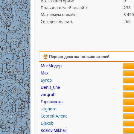
Всего категорий:
9
Пользователей онлайн:
238
Максимум онлайн:
3 450
Сегодня онлайн:
260
Первая десятка пользователей
МосМодер
Max
Бугор
Denis_Che
vargrah
Горошинка
scighero
Сергей Алекс
Djakob
Kozlov Mikhail