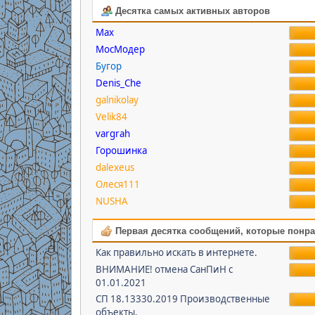
Десятка самых активных авторов
Max
МосМодер
Бугор
Denis_Che
galnikolay
Velik84
vargrah
Горошинка
dalexeus
Олеся111
NUSHA
Первая десятка сообщений, которые понр
Как правильно искать в интернете.
ВНИМАНИЕ! отмена СанПиН с
01.01.2021
СП 18.13330.2019 Производственные
объекты.