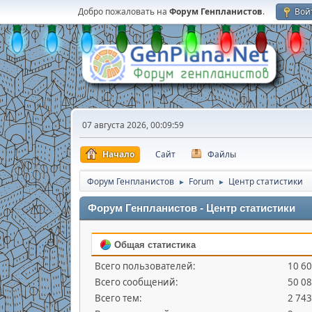
Добро пожаловать на
Форум Генпланистов
.
Вой
07 августа 2026, 00:09:59
Начало
Сайт
Файлы
Форум Генпланистов
Forum
Центр статистики
►
►
Форум Генпланистов - Центр статистики
Общая статистика
Всего пользователей:
10 6
Всего сообщений:
50 0
Всего тем:
2 743