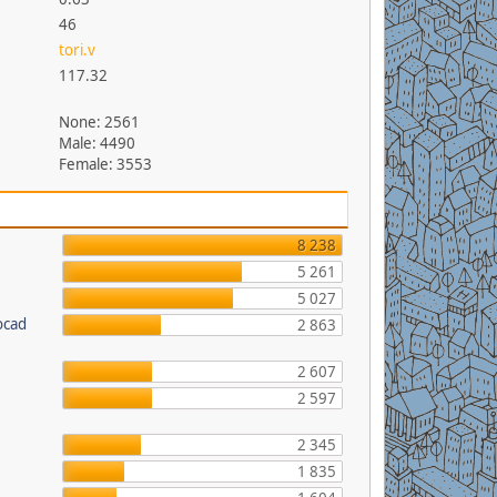
46
tori.v
117.32
None: 2561
Male: 4490
Female: 3553
8 238
5 261
5 027
ocad
2 863
2 607
2 597
2 345
1 835