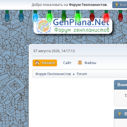
Добро пожаловать на
Форум Генпланистов
.
Вой
07 августа 2026, 14:17:13
Начало
Сайт
Файлы
Форум Генпланистов
Forum
►
Вни
Т
В