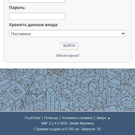
Пароль:
Хранить данные входа:
Забыли пароль?
|
|
|
TinyPortal
Помощь
Условия и правила
Вверх ▲
,
SMF 2.1.4 © 2023
Simple Machines
Страница создана за 0.106 сек. Запросов: 18.