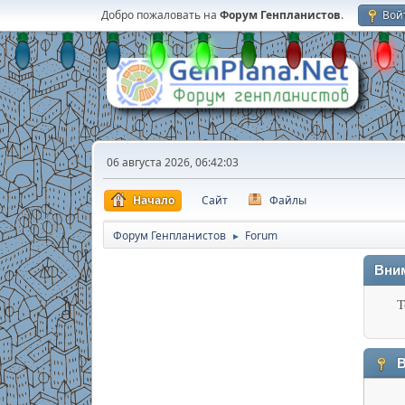
Добро пожаловать на
Форум Генпланистов
.
Вой
06 августа 2026, 06:42:03
Начало
Сайт
Файлы
Форум Генпланистов
Forum
►
Вни
Т
В