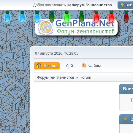
Добро пожаловать на
Форум Генпланистов
.
Вой
07 августа 2026, 16:28:05
Начало
Сайт
Файлы
Форум Генпланистов
Forum
►
Вни
Т
В