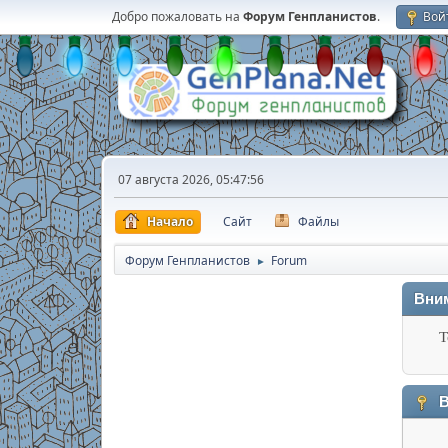
Добро пожаловать на
Форум Генпланистов
.
Вой
07 августа 2026, 05:47:56
Начало
Сайт
Файлы
Форум Генпланистов
Forum
►
Вни
Т
В