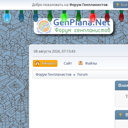
Добро пожаловать на
Форум Генпланистов
.
Вой
08 августа 2026, 07:13:43
Начало
Сайт
Файлы
Форум Генпланистов
Forum
►
Вни
Т
В