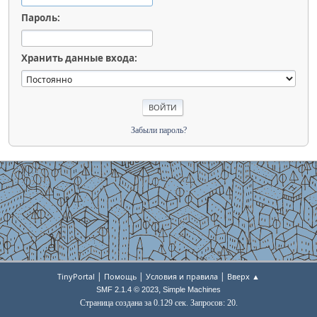
Пароль:
Хранить данные входа:
Забыли пароль?
|
|
|
TinyPortal
Помощь
Условия и правила
Вверх ▲
,
SMF 2.1.4 © 2023
Simple Machines
Страница создана за 0.129 сек. Запросов: 20.