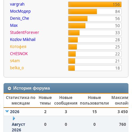
vargrah
156
МосМодер
84
Denis_Che
56
Max
50
StudentForever
33
Kozlov Mikhail
28
Котофея
25
CHESNOK
22
s4am
21
belka_o
18
История форума
Статистика по
Новые
Новые
Новые
Максиму
месяцам
темы
сообщения
пользователи
онлайн
2026
2
3
15
3 450
Август
0
0
0
760
2026