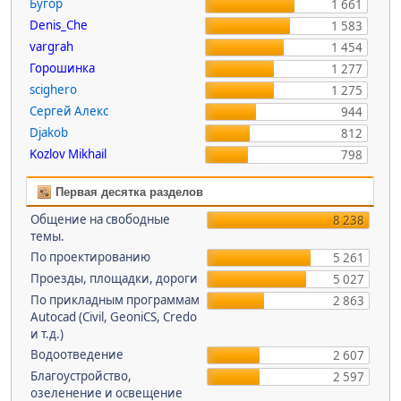
Бугор
1 661
Denis_Che
1 583
vargrah
1 454
Горошинка
1 277
scighero
1 275
Сергей Алекс
944
Djakob
812
Kozlov Mikhail
798
Первая десятка разделов
Общение на свободные
8 238
темы.
По проектированию
5 261
Проезды, площадки, дороги
5 027
По прикладным программам
2 863
Autocad (Civil, GeoniCS, Credo
и т.д.)
Водоотведение
2 607
Благоустройство,
2 597
озеленение и освещение