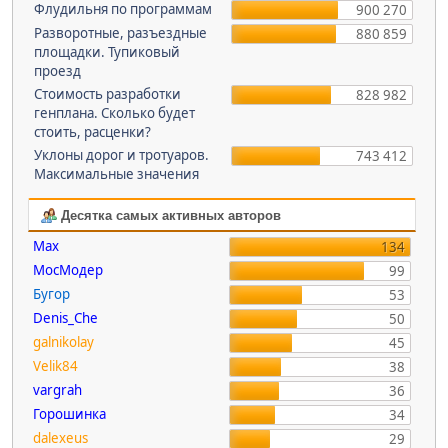
Флудильня по программам
900 270
Разворотные, разъездные
880 859
площадки. Тупиковый
проезд
Стоимость разработки
828 982
генплана. Сколько будет
стоить, расценки?
Уклоны дорог и тротуаров.
743 412
Максимальные значения
Десятка самых активных авторов
Max
134
МосМодер
99
Бугор
53
Denis_Che
50
galnikolay
45
Velik84
38
vargrah
36
Горошинка
34
dalexeus
29