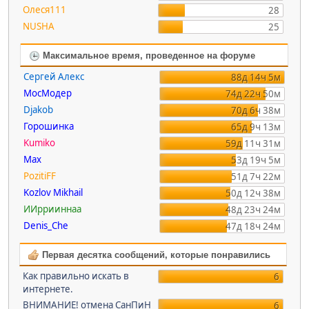
Олеся111
28
NUSHA
25
Максимальное время, проведенное на форуме
Сергей Алекс
88д 14ч 5м
МосМодер
74д 22ч 50м
Djakob
70д 6ч 38м
Горошинка
65д 9ч 13м
Kumiko
59д 11ч 31м
Max
53д 19ч 5м
PozitiFF
51д 7ч 22м
Kozlov Mikhail
50д 12ч 38м
ИИррииннаа
48д 23ч 24м
Denis_Che
47д 18ч 24м
Первая десятка сообщений, которые понравились
Как правильно искать в
6
интернете.
ВНИМАНИЕ! отмена СанПиН
6