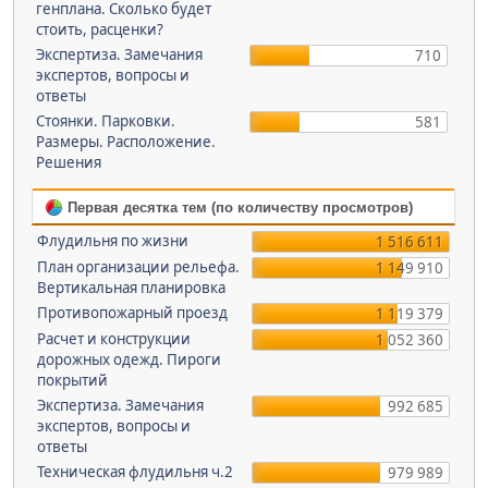
генплана. Сколько будет
стоить, расценки?
Экспертиза. Замечания
710
экспертов, вопросы и
ответы
Стоянки. Парковки.
581
Размеры. Расположение.
Решения
Первая десятка тем (по количеству просмотров)
Флудильня по жизни
1 516 611
План организации рельефа.
1 149 910
Вертикальная планировка
Противопожарный проезд
1 119 379
Расчет и конструкции
1 052 360
дорожных одежд. Пироги
покрытий
Экспертиза. Замечания
992 685
экспертов, вопросы и
ответы
Техническая флудильня ч.2
979 989