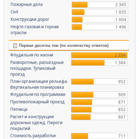
Пожарные дела
2 345
Civil
1 835
Конструкции дорог
1 604
Нефте-газовая и горная
1 496
отрасли
Первая десятка тем (по количеству ответов)
Флудильня по жизни
2 354
Разворотные, разъездные
1 384
площадки. Тупиковый
проезд
План организации рельефа.
952
Вертикальная планировка
Флудильня по программам
909
Противопожарный проезд
871
Пятница
852
Расчет и конструкции
807
дорожных одежд. Пироги
покрытий
Стоимость разработки
711