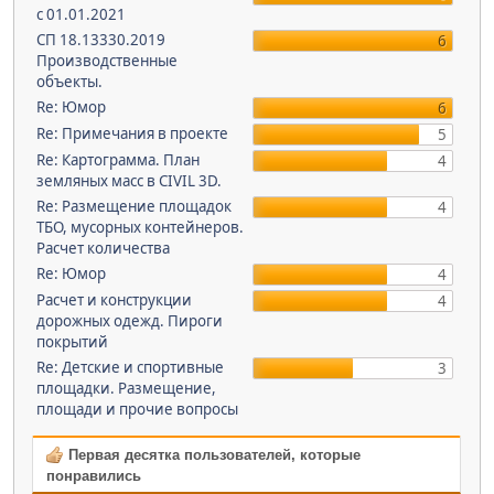
с 01.01.2021
СП 18.13330.2019
6
Производственные
объекты.
Re: Юмор
6
Re: Примечания в проекте
5
Re: Картограмма. План
4
земляных масс в CIVIL 3D.
Re: Размещение площадок
4
ТБО, мусорных контейнеров.
Расчет количества
Re: Юмор
4
Расчет и конструкции
4
дорожных одежд. Пироги
покрытий
Re: Детские и спортивные
3
площадки. Размещение,
площади и прочие вопросы
Первая десятка пользователей, которые
понравились