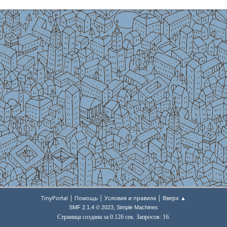
|
|
|
TinyPortal
Помощь
Условия и правила
Вверх ▲
,
SMF 2.1.4 © 2023
Simple Machines
Страница создана за 0.126 сек. Запросов: 16.