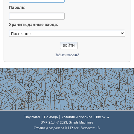
Пароль:
Хранить данные входа:
Забыли пароль?
|
|
|
TinyPortal
Помощь
Условия и правила
Вверх ▲
,
SMF 2.1.4 © 2023
Simple Machines
Страница создана за 0.112 сек. Запросов: 18.