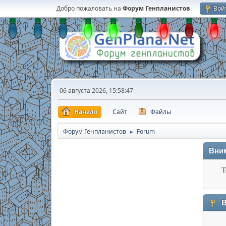
Добро пожаловать на
Форум Генпланистов
.
Вой
06 августа 2026, 15:58:47
Начало
Сайт
Файлы
Форум Генпланистов
Forum
►
Вни
Т
В