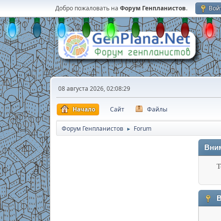
Добро пожаловать на
Форум Генпланистов
.
Вой
08 августа 2026, 02:08:29
Начало
Сайт
Файлы
Форум Генпланистов
Forum
►
Вни
Т
В