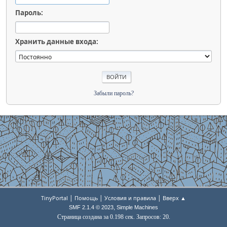
Пароль:
Хранить данные входа:
Забыли пароль?
|
|
|
TinyPortal
Помощь
Условия и правила
Вверх ▲
,
SMF 2.1.4 © 2023
Simple Machines
Страница создана за 0.198 сек. Запросов: 20.