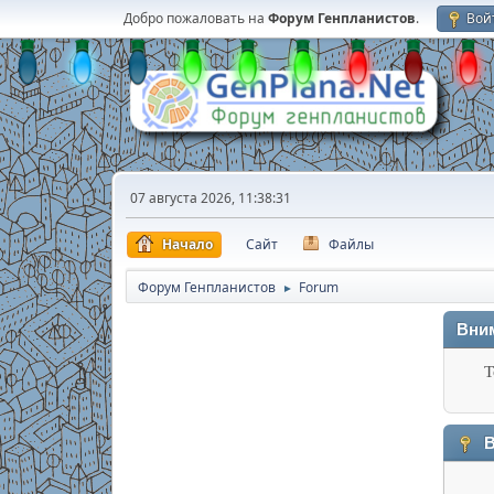
Добро пожаловать на
Форум Генпланистов
.
Вой
07 августа 2026, 11:38:31
Начало
Сайт
Файлы
Форум Генпланистов
Forum
►
Вни
Т
В