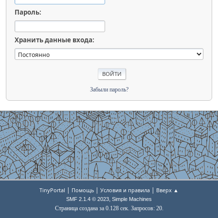
Пароль:
Хранить данные входа:
Забыли пароль?
|
|
|
TinyPortal
Помощь
Условия и правила
Вверх ▲
,
SMF 2.1.4 © 2023
Simple Machines
Страница создана за 0.128 сек. Запросов: 20.