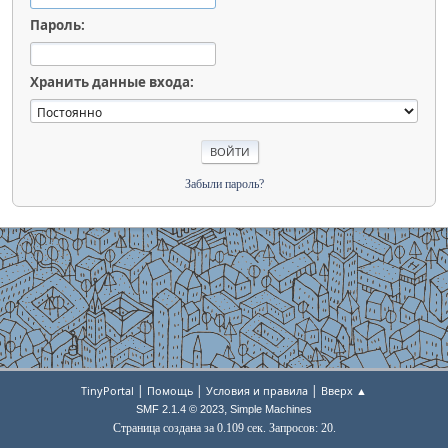
Пароль:
Хранить данные входа:
Забыли пароль?
|
|
|
TinyPortal
Помощь
Условия и правила
Вверх ▲
,
SMF 2.1.4 © 2023
Simple Machines
Страница создана за 0.109 сек. Запросов: 20.