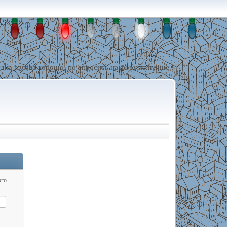
дна голова хорошо, но спросить на форуме лучше !
ого