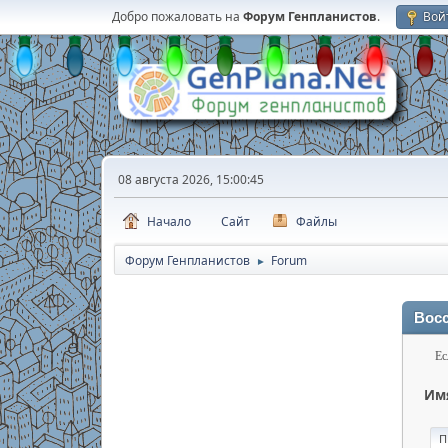
Добро пожаловать на
Форум Генпланистов
.
Вой
08 августа 2026, 15:00:45
Начало
Сайт
Файлы
Форум Генпланистов
Forum
►
Восс
Ес
Имя