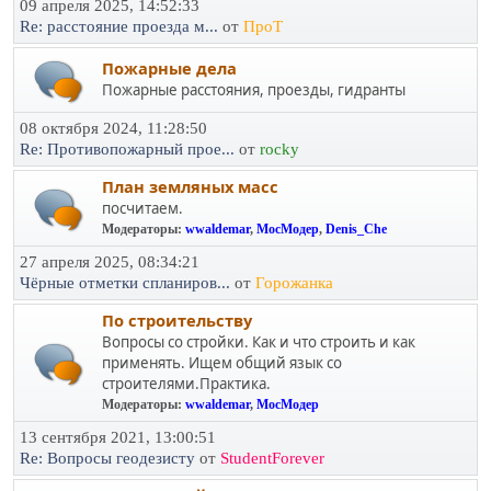
09 апреля 2025, 14:52:33
Re: расстояние проезда м...
от
ПроТ
Пожарные дела
Пожарные расстояния, проезды, гидранты
08 октября 2024, 11:28:50
Re: Противопожарный прое...
от
rocky
План земляных масс
посчитаем.
Модераторы:
wwaldemar
,
МосМодер
,
Denis_Che
27 апреля 2025, 08:34:21
Чёрные отметки спланиров...
от
Горожанка
По строительству
Вопросы со стройки. Как и что строить и как
применять. Ищем общий язык со
строителями.Практика.
Модераторы:
wwaldemar
,
МосМодер
13 сентября 2021, 13:00:51
Re: Вопросы геодезисту
от
StudentForever