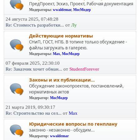
ПредПроект, Эскиз, Проект, Рабочая документация
Модераторы:
wwaldemar
,
МосМодер
24 августа 2025, 07:48:28
Re: Стоимость разработки...
от
Лу
Действующие нормативы
СНиП, ГОСТ, НПБ. В топике только обсуждение -
файлы загружать в галерею.
Модераторы:
Max
,
МосМодер
07 февраля 2025, 22:30:10
Re: Заказчик хочет обман...
от
StudentForever
Законы и их публикации...
Обсуждение законопроектов, постановлений,
нормативных актов
Модератор:
МосМодер
21 марта 2019, 09:30:17
Re: Строительство на сел...
от
Max
Юридичеcкие вопросы по генплану
законно - незаконно - обсудим...
Модератор:
wwaldemar