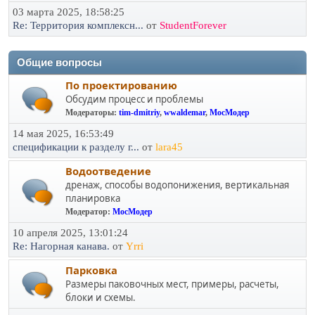
03 марта 2025, 18:58:25
Re: Территория комплексн...
от
StudentForever
Общие вопросы
По проектированию
Обсудим процесс и проблемы
Модераторы:
tim-dmitriy
,
wwaldemar
,
МосМодер
14 мая 2025, 16:53:49
спецификации к разделу г...
от
lara45
Водоотведение
дренаж, способы водопонижения, вертикальная
планировка
Модератор:
МосМодер
10 апреля 2025, 13:01:24
Re: Нагорная канава.
от
Yrri
Парковка
Размеры паковочных мест, примеры, расчеты,
блоки и схемы.