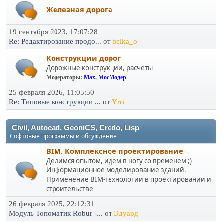
Железная дорога
19 сентября 2023, 17:07:28
Re: Редактирование продо...
от
belka_o
Конструкции дорог
Дорожные конструкции, расчеты
Модераторы:
Max
,
МосМодер
25 февраля 2026, 11:05:50
Re: Типовые конструкции ...
от
Yrri
Civil, Autocad, GeoniCS, Credo, Lisp
Софтовые программы и обсуждение
BIM. Комплексное проектирование
Делимся опытом, идем в ногу со временем ;)
Информационное моделирование зданий.
Применение BIM-технологии в проектировании и
строительстве
26 февраля 2025, 22:12:31
Модуль Топоматик Robur -...
от
Эдуард