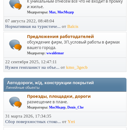
К уникальным отнесем все что не входит в промку
и жилье.
Модераторы:
Max
,
МосМодер
07 августа 2022, 08:48:04
Нормативная на туристиче...
от
Balcis
Предложения работодателей
обсуждение фирм, ЗП,условый работы в фирмах
вашего города.
Модератор:
wwaldemar
22 сентября 2025, 12:47:11
Нужен генпланист на объе...
от
kmo_3gecb
Автодороги, ж/д, конструкции покрытий
Линейные обьекты
Проезды, площадки, дороги
размещение в плане.
Модераторы:
МосМодер
,
Denis_Che
31 марта 2026, 17:34:35
Сбор поверхностных стоко...
от
Yrri