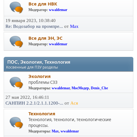
Все для НВК
Модератор:
wwaldemar
19 января 2023, 10:38:40
Re: Водозабор на промпре...
от
Max
Все для ЭН, ЭС
Модератор:
wwaldemar
ПОС, Экология, Технология
Косвенные для ПЗУ разделы
Экология
проблемы СЗЗ
Модераторы:
wwaldemar
,
МосМодер
,
Denis_Che
27 мая 2022, 16:46:11
САНПИН 2.2.1/2.1.1.1200-...
от
Ася
Технология
Технология, технологи, технологические
процессы.
Модераторы:
Max
,
wwaldemar