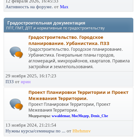
12 февраля 2026, 16:45:33
Активность на форуме.
от
Max
Градостроительная документация
ППТ, ПМТ, ДПТ и нормативные по градостроительству
Градостроительство. Городское
планирование. Урбанистика. ПЗЗ
Градостроительство. Городское планирование.
Урбанистика. Генеральные планы городов,
агломераций, микрорайонов, кварталов. Правила
застройки и землепользования.
29 ноября 2025, 16:17:23
ПЗЗ
от
ирин
Проект Планировки Территории и Проект
Межевания Территории.
Проект Планировки Территории, Проект
Межевания Территории.
Модераторы:
wwaldemar
,
МосМодер
,
Denis_Che
13 ноября 2024, 21:21:54
Нужны курсы/семинары по ...
от
Hbrhmnv