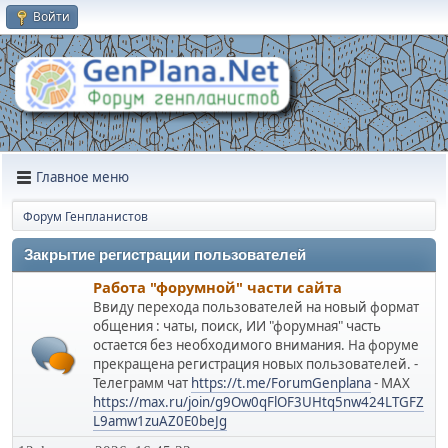
Войти
Главное меню
Форум Генпланистов
Закрытие регистрации пользователей
Работа "форумной" части сайта
Ввиду перехода пользователей на новый формат
общения : чаты, поиск, ИИ "форумная" часть
остается без необходимого внимания. На форуме
прекращена регистрация новых пользователей. -
Телеграмм чат
https://t.me/ForumGenplana
- МАХ
https://max.ru/join/g9Ow0qFlOF3UHtq5nw424LTGFZ
L9amw1zuAZ0E0beJg