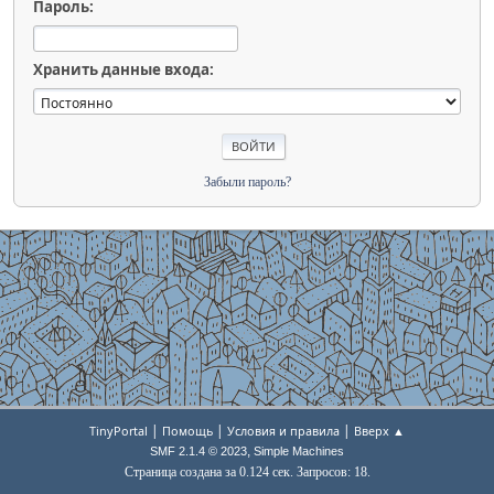
Пароль:
Хранить данные входа:
Забыли пароль?
|
|
|
TinyPortal
Помощь
Условия и правила
Вверх ▲
,
SMF 2.1.4 © 2023
Simple Machines
Страница создана за 0.124 сек. Запросов: 18.