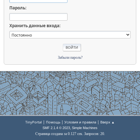
Пароль:
Хранить данные входа:
Забыли пароль?
|
|
|
TinyPortal
Помощь
Условия и правила
Вверх ▲
,
SMF 2.1.4 © 2023
Simple Machines
Страница создана за 0.127 сек. Запросов: 20.