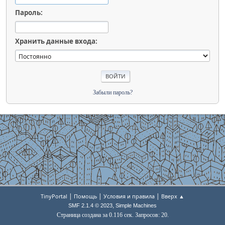
Пароль:
Хранить данные входа:
Забыли пароль?
|
|
|
TinyPortal
Помощь
Условия и правила
Вверх ▲
,
SMF 2.1.4 © 2023
Simple Machines
Страница создана за 0.116 сек. Запросов: 20.