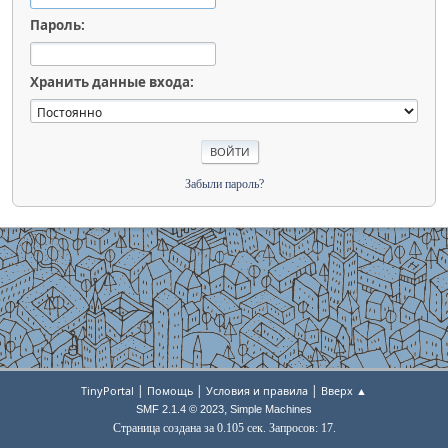
Пароль:
Хранить данные входа:
Забыли пароль?
|
|
|
TinyPortal
Помощь
Условия и правила
Вверх ▲
,
SMF 2.1.4 © 2023
Simple Machines
Страница создана за 0.105 сек. Запросов: 17.