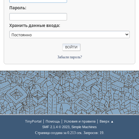
Пароль:
Хранить данные входа:
Забыли пароль?
|
|
|
TinyPortal
Помощь
Условия и правила
Вверх ▲
,
SMF 2.1.4 © 2023
Simple Machines
Страница создана за 0.213 сек. Запросов: 19.