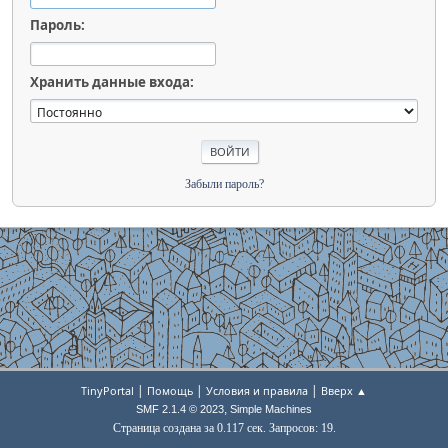
Пароль:
Хранить данные входа:
Забыли пароль?
|
|
|
TinyPortal
Помощь
Условия и правила
Вверх ▲
,
SMF 2.1.4 © 2023
Simple Machines
Страница создана за 0.117 сек. Запросов: 19.