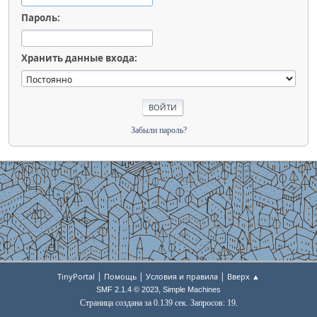
Пароль:
Хранить данные входа:
Забыли пароль?
|
|
|
TinyPortal
Помощь
Условия и правила
Вверх ▲
,
SMF 2.1.4 © 2023
Simple Machines
Страница создана за 0.139 сек. Запросов: 19.