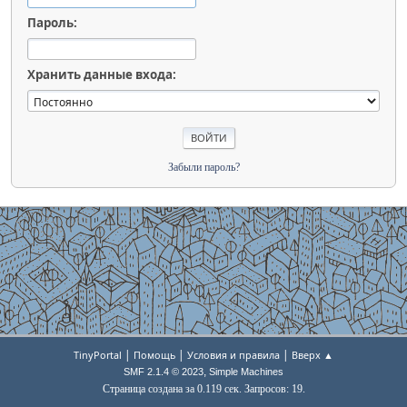
Пароль:
Хранить данные входа:
Забыли пароль?
|
|
|
TinyPortal
Помощь
Условия и правила
Вверх ▲
,
SMF 2.1.4 © 2023
Simple Machines
Страница создана за 0.119 сек. Запросов: 19.