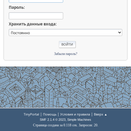
Пароль:
Хранить данные входа:
Забыли пароль?
|
|
|
TinyPortal
Помощь
Условия и правила
Вверх ▲
,
SMF 2.1.4 © 2023
Simple Machines
Страница создана за 0.118 сек. Запросов: 20.