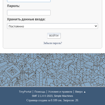
Пароль:
Хранить данные входа:
Забыли пароль?
|
|
|
TinyPortal
Помощь
Условия и правила
Вверх ▲
,
SMF 2.1.4 © 2023
Simple Machines
Страница создана за 0.109 сек. Запросов: 20.