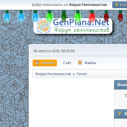
Добро пожаловать на
Форум Генпланистов
.
Вой
08 августа 2026, 08:20:06
Начало
Сайт
Файлы
Форум Генпланистов
Forum
►
Вни
Т
В