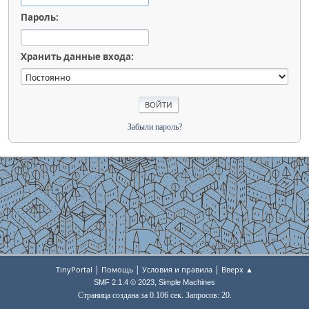
Пароль:
Хранить данные входа:
Забыли пароль?
|
|
|
TinyPortal
Помощь
Условия и правила
Вверх ▲
,
SMF 2.1.4 © 2023
Simple Machines
Страница создана за 0.106 сек. Запросов: 20.