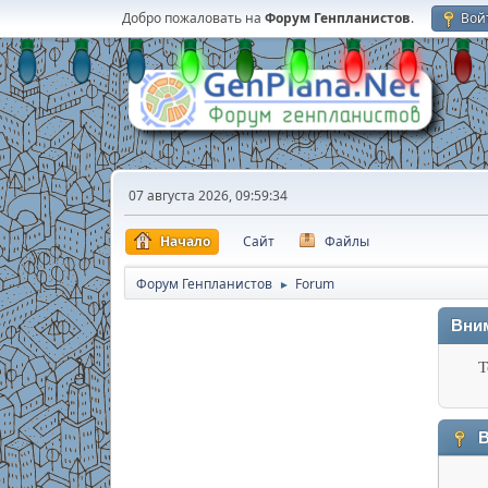
Добро пожаловать на
Форум Генпланистов
.
Вой
07 августа 2026, 09:59:34
Начало
Сайт
Файлы
Форум Генпланистов
Forum
►
Вни
Т
В