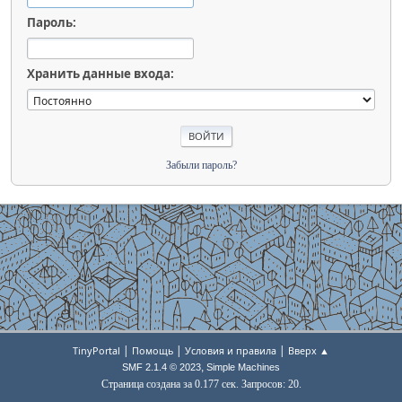
Пароль:
Хранить данные входа:
Забыли пароль?
|
|
|
TinyPortal
Помощь
Условия и правила
Вверх ▲
,
SMF 2.1.4 © 2023
Simple Machines
Страница создана за 0.177 сек. Запросов: 20.