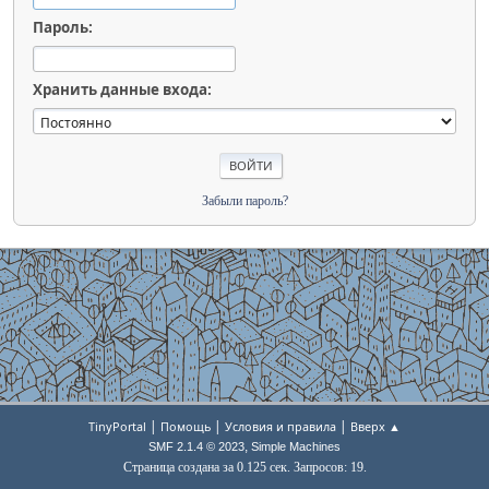
Пароль:
Хранить данные входа:
Забыли пароль?
|
|
|
TinyPortal
Помощь
Условия и правила
Вверх ▲
,
SMF 2.1.4 © 2023
Simple Machines
Страница создана за 0.125 сек. Запросов: 19.