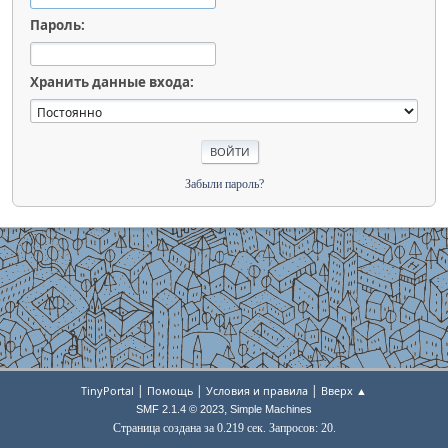
Пароль:
Хранить данные входа:
Забыли пароль?
|
|
|
TinyPortal
Помощь
Условия и правила
Вверх ▲
,
SMF 2.1.4 © 2023
Simple Machines
Страница создана за 0.219 сек. Запросов: 20.